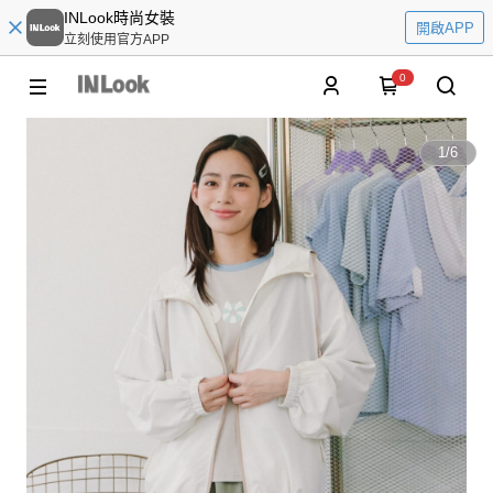
INLook時尚女裝
開啟APP
立刻使用官方APP
0
1
/
6