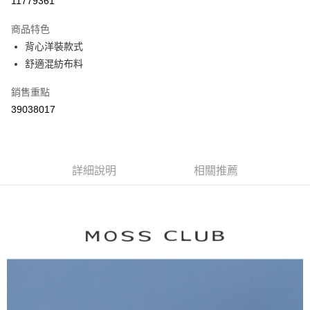
11779361
3 期 0 利率 每期
NT$894
21家銀行
商品特色
6 期 0 利率 每期
NT$447
21家銀行
合作金庫商業銀行
第一商業銀行
背心洋裝款式
華南商業銀行
彰化商業銀行
合作金庫商業銀行
第一商業銀行
舒適混紡布料
上海商業儲蓄銀行
台北富邦商業銀行
運送方式
華南商業銀行
彰化商業銀行
國泰世華商業銀行
兆豐國際商業銀行
上海商業儲蓄銀行
台北富邦商業銀行
付款後全家取貨
銷售重點
臺灣中小企業銀行
台中商業銀行
國泰世華商業銀行
兆豐國際商業銀行
39038017
匯豐（台灣）商業銀行
華泰商業銀行
每筆NT$80，滿NT$899(含以上)免運費
臺灣中小企業銀行
台中商業銀行
聯邦商業銀行
遠東國際商業銀行
匯豐（台灣）商業銀行
華泰商業銀行
付款後7-11取貨
元大商業銀行
永豐商業銀行
聯邦商業銀行
遠東國際商業銀行
玉山商業銀行
星展（台灣）商業銀行
每筆NT$80，滿NT$899(含以上)免運費
元大商業銀行
永豐商業銀行
台新國際商業銀行
中國信託商業銀行
詳細說明
相關推薦
玉山商業銀行
星展（台灣）商業銀行
宅配
台灣樂天信用卡公司
台新國際商業銀行
中國信託商業銀行
每筆NT$100，滿NT$1,500(含以上)免運費
台灣樂天信用卡公司
離島郵政配送
每筆NT$100，滿NT$1,500(含以上)免運費