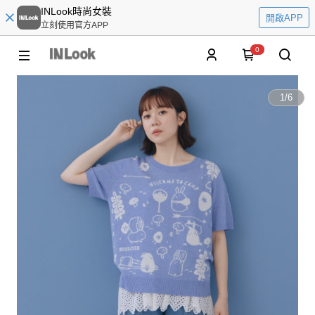
INLook時尚女裝
開啟APP
立刻使用官方APP
0
1
/
6