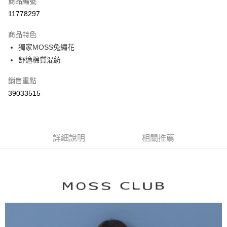
商品編號
信用卡分期付款
11778297
3 期 0 利率 每期
NT$363
21家銀行
商品特色
6 期 0 利率 每期
NT$181
21家銀行
合作金庫商業銀行
第一商業銀行
獨家MOSS兔繡花
華南商業銀行
彰化商業銀行
合作金庫商業銀行
第一商業銀行
舒適棉質混紡
上海商業儲蓄銀行
台北富邦商業銀行
運送方式
華南商業銀行
彰化商業銀行
國泰世華商業銀行
兆豐國際商業銀行
上海商業儲蓄銀行
台北富邦商業銀行
付款後全家取貨
銷售重點
臺灣中小企業銀行
台中商業銀行
國泰世華商業銀行
兆豐國際商業銀行
39033515
匯豐（台灣）商業銀行
華泰商業銀行
每筆NT$80，滿NT$899(含以上)免運費
臺灣中小企業銀行
台中商業銀行
聯邦商業銀行
遠東國際商業銀行
匯豐（台灣）商業銀行
華泰商業銀行
付款後7-11取貨
元大商業銀行
永豐商業銀行
聯邦商業銀行
遠東國際商業銀行
玉山商業銀行
星展（台灣）商業銀行
每筆NT$80，滿NT$899(含以上)免運費
元大商業銀行
永豐商業銀行
台新國際商業銀行
中國信託商業銀行
詳細說明
相關推薦
玉山商業銀行
星展（台灣）商業銀行
宅配
台灣樂天信用卡公司
台新國際商業銀行
中國信託商業銀行
每筆NT$100，滿NT$1,500(含以上)免運費
台灣樂天信用卡公司
離島郵政配送
每筆NT$100，滿NT$1,500(含以上)免運費