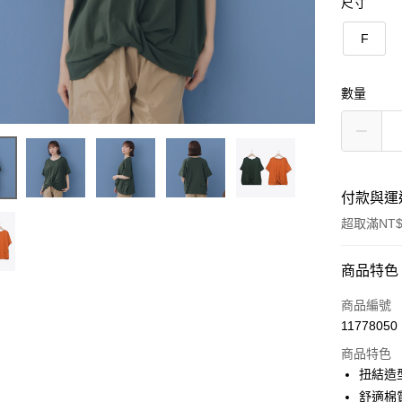
尺寸
F
數量
付款與運
超取滿NT$
付款方式
商品特色
信用卡一
商品編號
11778050
信用卡分
商品特色
3 期 
扭結造
6 期 
合作金
舒適棉