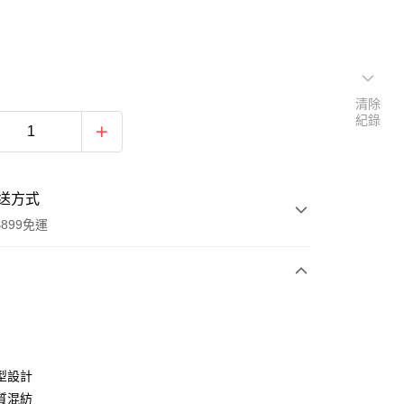
清除
紀錄
送方式
899免運
次付款
期付款
0 利率 每期
NT$363
21家銀行
型設計
0 利率 每期
NT$181
21家銀行
庫商業銀行
第一商業銀行
質混紡