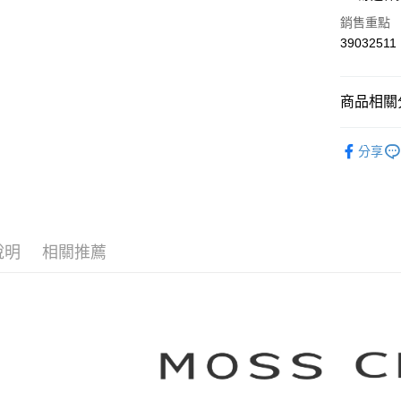
華南商
合作金
銷售重點
上海商
華南商
39032511
運送方式
國泰世
上海商
臺灣中
國泰世
付款後全
匯豐（
臺灣中
商品相關分
每筆NT$8
聯邦商
匯豐（
元大商
聯邦商
【MOSS 
付款後7-1
玉山商
元大商
分享
台新國
每筆NT$8
本月新品
玉山商
台灣樂
台新國
宅配
▼所有品
台灣樂
每筆NT$1
▼全部商
說明
相關推薦
離島郵政
【T恤 Top
每筆NT$1
MOSS C
✨CP值最