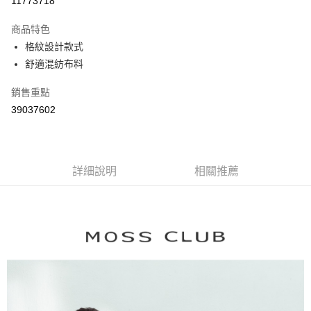
11773718
3 期 0 利率 每期
NT$774
21家銀行
商品特色
6 期 0 利率 每期
NT$387
21家銀行
合作金庫商業銀行
第一商業銀行
格紋設計款式
華南商業銀行
彰化商業銀行
合作金庫商業銀行
第一商業銀行
舒適混紡布料
上海商業儲蓄銀行
台北富邦商業銀行
運送方式
華南商業銀行
彰化商業銀行
國泰世華商業銀行
兆豐國際商業銀行
上海商業儲蓄銀行
台北富邦商業銀行
付款後全家取貨
銷售重點
臺灣中小企業銀行
台中商業銀行
國泰世華商業銀行
兆豐國際商業銀行
39037602
匯豐（台灣）商業銀行
華泰商業銀行
每筆NT$80，滿NT$899(含以上)免運費
臺灣中小企業銀行
台中商業銀行
聯邦商業銀行
遠東國際商業銀行
匯豐（台灣）商業銀行
華泰商業銀行
付款後7-11取貨
元大商業銀行
永豐商業銀行
聯邦商業銀行
遠東國際商業銀行
玉山商業銀行
星展（台灣）商業銀行
每筆NT$80，滿NT$899(含以上)免運費
元大商業銀行
永豐商業銀行
台新國際商業銀行
中國信託商業銀行
詳細說明
相關推薦
玉山商業銀行
星展（台灣）商業銀行
宅配
台灣樂天信用卡公司
台新國際商業銀行
中國信託商業銀行
每筆NT$100，滿NT$1,500(含以上)免運費
台灣樂天信用卡公司
離島郵政配送
每筆NT$100，滿NT$1,500(含以上)免運費