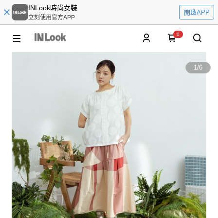
INLook時尚女裝
開啟APP
立刻使用官方APP
0
1
/
6