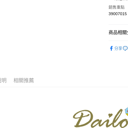
華南商
合作金
銷售重點
上海商
華南商
39007015
運送方式
國泰世
上海商
臺灣中
國泰世
付款後全
匯豐（
臺灣中
商品相關分
每筆NT$8
聯邦商
匯豐（
元大商
聯邦商
【Dailo】
付款後7-1
玉山商
元大商
分享
台新國
每筆NT$8
本月新品
玉山商
台灣樂
台新國
宅配
▼所有品
台灣樂
每筆NT$1
▼全部商
說明
相關推薦
離島郵政
【裙子 Ski
每筆NT$1
DAILO 