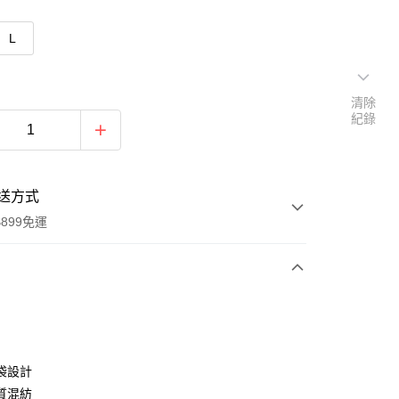
L
清除
紀錄
送方式
899免運
次付款
期付款
0 利率 每期
NT$695
21家銀行
袋設計
0 利率 每期
NT$347
21家銀行
庫商業銀行
第一商業銀行
質混紡