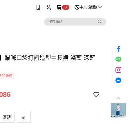
0
中文 (繁體)
lo】貓咪口袋打褶造型中長裙 淺藍 深藍
899免運
086
深藍
灰