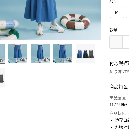
尺寸
M
數量
付款與運
超取滿NT$
付款方式
商品特色
信用卡一
商品編號
11772956
信用卡分
商品特色
3 期 
造型口
6 期 
合作金
舒適棉