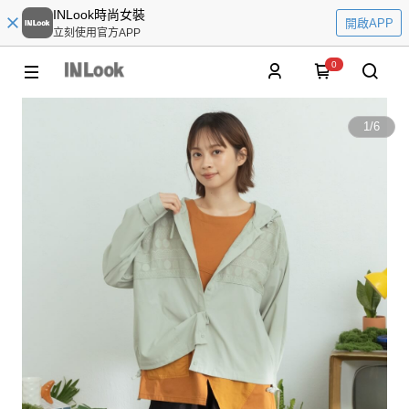
INLook時尚女裝
開啟APP
立刻使用官方APP
0
1
/
6