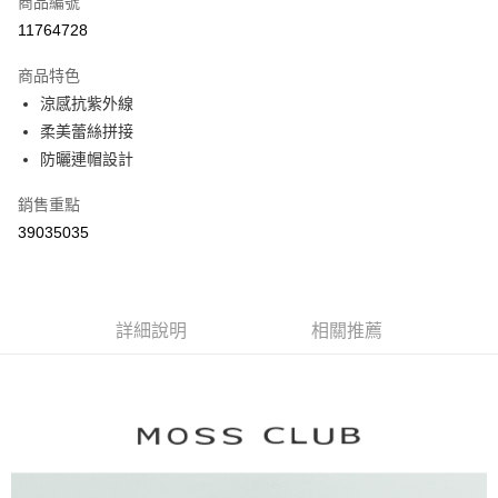
商品編號
信用卡分期付款
11764728
3 期 0 利率 每期
NT$894
21家銀行
商品特色
6 期 0 利率 每期
NT$447
21家銀行
合作金庫商業銀行
第一商業銀行
涼感抗紫外線
華南商業銀行
彰化商業銀行
合作金庫商業銀行
第一商業銀行
柔美蕾絲拼接
上海商業儲蓄銀行
台北富邦商業銀行
運送方式
華南商業銀行
彰化商業銀行
國泰世華商業銀行
兆豐國際商業銀行
防曬連帽設計
上海商業儲蓄銀行
台北富邦商業銀行
付款後全家取貨
臺灣中小企業銀行
台中商業銀行
國泰世華商業銀行
兆豐國際商業銀行
銷售重點
匯豐（台灣）商業銀行
華泰商業銀行
每筆NT$80，滿NT$899(含以上)免運費
臺灣中小企業銀行
台中商業銀行
聯邦商業銀行
遠東國際商業銀行
39035035
匯豐（台灣）商業銀行
華泰商業銀行
付款後7-11取貨
元大商業銀行
永豐商業銀行
聯邦商業銀行
遠東國際商業銀行
玉山商業銀行
星展（台灣）商業銀行
每筆NT$80，滿NT$899(含以上)免運費
元大商業銀行
永豐商業銀行
台新國際商業銀行
中國信託商業銀行
玉山商業銀行
星展（台灣）商業銀行
宅配
台灣樂天信用卡公司
台新國際商業銀行
詳細說明
中國信託商業銀行
相關推薦
每筆NT$100，滿NT$1,500(含以上)免運費
台灣樂天信用卡公司
離島郵政配送
每筆NT$100，滿NT$1,500(含以上)免運費