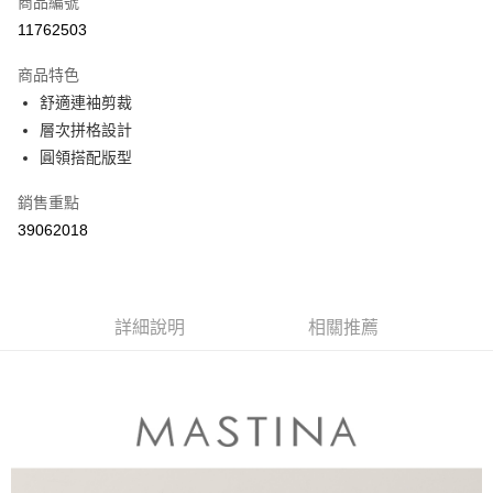
商品編號
信用卡分期付款
11762503
3 期 0 利率 每期
NT$363
21家銀行
商品特色
6 期 0 利率 每期
NT$181
21家銀行
合作金庫商業銀行
第一商業銀行
舒適連袖剪裁
華南商業銀行
彰化商業銀行
合作金庫商業銀行
第一商業銀行
層次拼格設計
上海商業儲蓄銀行
台北富邦商業銀行
運送方式
華南商業銀行
彰化商業銀行
國泰世華商業銀行
兆豐國際商業銀行
圓領搭配版型
上海商業儲蓄銀行
台北富邦商業銀行
付款後全家取貨
臺灣中小企業銀行
台中商業銀行
國泰世華商業銀行
兆豐國際商業銀行
銷售重點
匯豐（台灣）商業銀行
華泰商業銀行
每筆NT$80，滿NT$899(含以上)免運費
臺灣中小企業銀行
台中商業銀行
聯邦商業銀行
遠東國際商業銀行
39062018
匯豐（台灣）商業銀行
華泰商業銀行
付款後7-11取貨
元大商業銀行
永豐商業銀行
聯邦商業銀行
遠東國際商業銀行
玉山商業銀行
星展（台灣）商業銀行
每筆NT$80，滿NT$899(含以上)免運費
元大商業銀行
永豐商業銀行
台新國際商業銀行
中國信託商業銀行
玉山商業銀行
星展（台灣）商業銀行
宅配
台灣樂天信用卡公司
台新國際商業銀行
詳細說明
中國信託商業銀行
相關推薦
每筆NT$100，滿NT$1,500(含以上)免運費
台灣樂天信用卡公司
離島郵政配送
每筆NT$100，滿NT$1,500(含以上)免運費