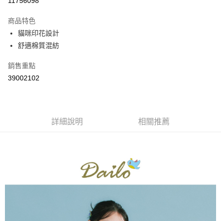
11756098
3 期 0 利率 每期
NT$360
21家銀行
商品特色
6 期 0 利率 每期
NT$180
21家銀行
合作金庫商業銀行
第一商業銀行
貓咪印花設計
華南商業銀行
彰化商業銀行
合作金庫商業銀行
第一商業銀行
舒適棉質混紡
上海商業儲蓄銀行
台北富邦商業銀行
運送方式
華南商業銀行
彰化商業銀行
國泰世華商業銀行
兆豐國際商業銀行
上海商業儲蓄銀行
台北富邦商業銀行
付款後全家取貨
銷售重點
臺灣中小企業銀行
台中商業銀行
國泰世華商業銀行
兆豐國際商業銀行
39002102
匯豐（台灣）商業銀行
華泰商業銀行
每筆NT$80，滿NT$899(含以上)免運費
臺灣中小企業銀行
台中商業銀行
聯邦商業銀行
遠東國際商業銀行
匯豐（台灣）商業銀行
華泰商業銀行
付款後7-11取貨
元大商業銀行
永豐商業銀行
聯邦商業銀行
遠東國際商業銀行
玉山商業銀行
星展（台灣）商業銀行
每筆NT$80，滿NT$899(含以上)免運費
元大商業銀行
永豐商業銀行
台新國際商業銀行
中國信託商業銀行
詳細說明
相關推薦
玉山商業銀行
星展（台灣）商業銀行
宅配
台灣樂天信用卡公司
台新國際商業銀行
中國信託商業銀行
每筆NT$100，滿NT$1,500(含以上)免運費
台灣樂天信用卡公司
離島郵政配送
每筆NT$100，滿NT$1,500(含以上)免運費