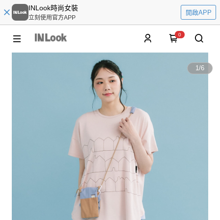
INLook時尚女裝
開啟APP
立刻使用官方APP
0
1
/
6