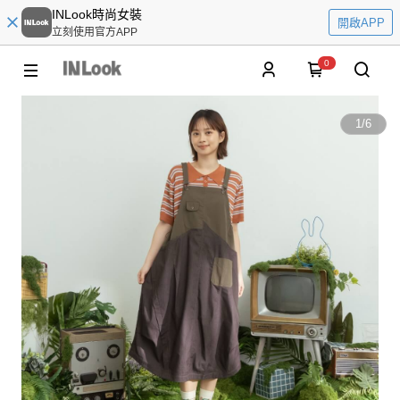
INLook時尚女裝
開啟APP
立刻使用官方APP
0
1
/
6