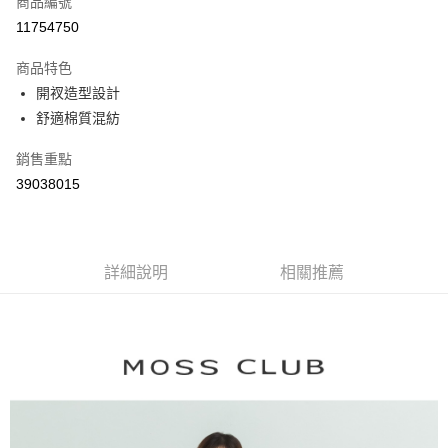
商品編號
信用卡分期付款
11754750
3 期 0 利率 每期
NT$1,134
21家銀行
商品特色
6 期 0 利率 每期
NT$567
21家銀行
合作金庫商業銀行
第一商業銀行
開衩造型設計
華南商業銀行
彰化商業銀行
合作金庫商業銀行
第一商業銀行
舒適棉質混紡
上海商業儲蓄銀行
台北富邦商業銀行
運送方式
華南商業銀行
彰化商業銀行
國泰世華商業銀行
兆豐國際商業銀行
上海商業儲蓄銀行
台北富邦商業銀行
付款後全家取貨
銷售重點
臺灣中小企業銀行
台中商業銀行
國泰世華商業銀行
兆豐國際商業銀行
39038015
匯豐（台灣）商業銀行
華泰商業銀行
每筆NT$80，滿NT$899(含以上)免運費
臺灣中小企業銀行
台中商業銀行
聯邦商業銀行
遠東國際商業銀行
匯豐（台灣）商業銀行
華泰商業銀行
付款後7-11取貨
元大商業銀行
永豐商業銀行
聯邦商業銀行
遠東國際商業銀行
玉山商業銀行
星展（台灣）商業銀行
每筆NT$80，滿NT$899(含以上)免運費
元大商業銀行
永豐商業銀行
台新國際商業銀行
中國信託商業銀行
詳細說明
相關推薦
玉山商業銀行
星展（台灣）商業銀行
宅配
台灣樂天信用卡公司
台新國際商業銀行
中國信託商業銀行
每筆NT$100，滿NT$1,500(含以上)免運費
台灣樂天信用卡公司
離島郵政配送
每筆NT$100，滿NT$1,500(含以上)免運費