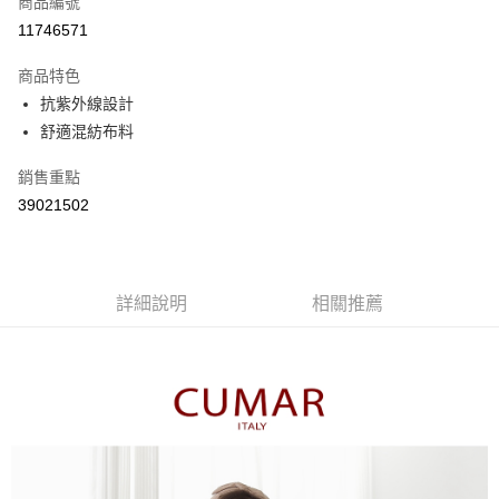
商品編號
信用卡分期付款
11746571
3 期 0 利率 每期
NT$693
21家銀行
商品特色
6 期 0 利率 每期
NT$346
21家銀行
合作金庫商業銀行
第一商業銀行
抗紫外線設計
華南商業銀行
彰化商業銀行
合作金庫商業銀行
第一商業銀行
舒適混紡布料
上海商業儲蓄銀行
台北富邦商業銀行
運送方式
華南商業銀行
彰化商業銀行
國泰世華商業銀行
兆豐國際商業銀行
上海商業儲蓄銀行
台北富邦商業銀行
付款後全家取貨
銷售重點
臺灣中小企業銀行
台中商業銀行
國泰世華商業銀行
兆豐國際商業銀行
39021502
匯豐（台灣）商業銀行
華泰商業銀行
每筆NT$80，滿NT$899(含以上)免運費
臺灣中小企業銀行
台中商業銀行
聯邦商業銀行
遠東國際商業銀行
匯豐（台灣）商業銀行
華泰商業銀行
付款後7-11取貨
元大商業銀行
永豐商業銀行
聯邦商業銀行
遠東國際商業銀行
玉山商業銀行
星展（台灣）商業銀行
每筆NT$80，滿NT$899(含以上)免運費
元大商業銀行
永豐商業銀行
台新國際商業銀行
中國信託商業銀行
詳細說明
相關推薦
玉山商業銀行
星展（台灣）商業銀行
宅配
台灣樂天信用卡公司
台新國際商業銀行
中國信託商業銀行
每筆NT$100，滿NT$1,500(含以上)免運費
台灣樂天信用卡公司
離島郵政配送
每筆NT$100，滿NT$1,500(含以上)免運費