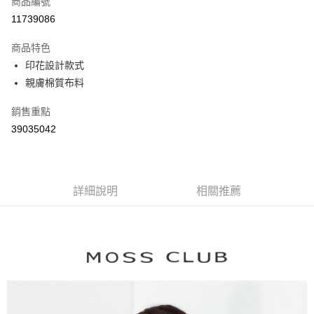
商品編號
信用卡分期付款
11739086
3 期 0 利率 每期
NT$774
21家銀行
商品特色
6 期 0 利率 每期
NT$387
21家銀行
合作金庫商業銀行
第一商業銀行
印花設計款式
華南商業銀行
彰化商業銀行
合作金庫商業銀行
第一商業銀行
親膚棉質布料
上海商業儲蓄銀行
台北富邦商業銀行
運送方式
華南商業銀行
彰化商業銀行
國泰世華商業銀行
兆豐國際商業銀行
上海商業儲蓄銀行
台北富邦商業銀行
付款後全家取貨
銷售重點
臺灣中小企業銀行
台中商業銀行
國泰世華商業銀行
兆豐國際商業銀行
39035042
匯豐（台灣）商業銀行
華泰商業銀行
每筆NT$80，滿NT$899(含以上)免運費
臺灣中小企業銀行
台中商業銀行
聯邦商業銀行
遠東國際商業銀行
匯豐（台灣）商業銀行
華泰商業銀行
付款後7-11取貨
元大商業銀行
永豐商業銀行
聯邦商業銀行
遠東國際商業銀行
玉山商業銀行
星展（台灣）商業銀行
每筆NT$80，滿NT$899(含以上)免運費
元大商業銀行
永豐商業銀行
台新國際商業銀行
中國信託商業銀行
詳細說明
相關推薦
玉山商業銀行
星展（台灣）商業銀行
宅配
台灣樂天信用卡公司
台新國際商業銀行
中國信託商業銀行
每筆NT$100，滿NT$1,500(含以上)免運費
台灣樂天信用卡公司
離島郵政配送
每筆NT$100，滿NT$1,500(含以上)免運費