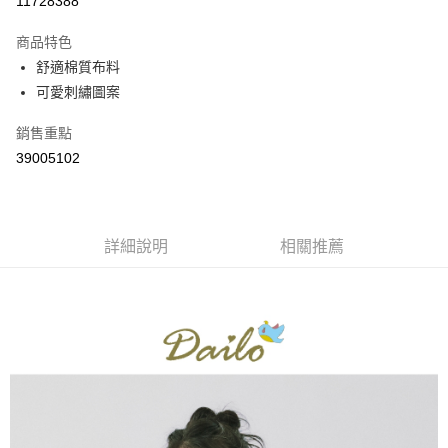
11728388
3 期 0 利率 每期
NT$360
21家銀行
商品特色
6 期 0 利率 每期
NT$180
21家銀行
合作金庫商業銀行
第一商業銀行
舒適棉質布料
華南商業銀行
彰化商業銀行
合作金庫商業銀行
第一商業銀行
可愛刺繡圖案
上海商業儲蓄銀行
台北富邦商業銀行
運送方式
華南商業銀行
彰化商業銀行
國泰世華商業銀行
兆豐國際商業銀行
上海商業儲蓄銀行
台北富邦商業銀行
付款後全家取貨
銷售重點
臺灣中小企業銀行
台中商業銀行
國泰世華商業銀行
兆豐國際商業銀行
39005102
匯豐（台灣）商業銀行
華泰商業銀行
每筆NT$80，滿NT$899(含以上)免運費
臺灣中小企業銀行
台中商業銀行
聯邦商業銀行
遠東國際商業銀行
匯豐（台灣）商業銀行
華泰商業銀行
付款後7-11取貨
元大商業銀行
永豐商業銀行
聯邦商業銀行
遠東國際商業銀行
玉山商業銀行
星展（台灣）商業銀行
每筆NT$80，滿NT$899(含以上)免運費
元大商業銀行
永豐商業銀行
台新國際商業銀行
中國信託商業銀行
詳細說明
相關推薦
玉山商業銀行
星展（台灣）商業銀行
宅配
台灣樂天信用卡公司
台新國際商業銀行
中國信託商業銀行
每筆NT$100，滿NT$1,500(含以上)免運費
台灣樂天信用卡公司
離島郵政配送
每筆NT$100，滿NT$1,500(含以上)免運費