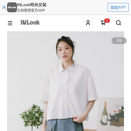
INLook時尚女裝
開啟APP
立刻使用官方APP
0
1
/
6