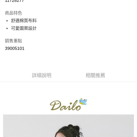
11728277
3 期 0 利率 每期
NT$360
21家銀行
商品特色
6 期 0 利率 每期
NT$180
21家銀行
合作金庫商業銀行
第一商業銀行
舒適棉質布料
華南商業銀行
彰化商業銀行
合作金庫商業銀行
第一商業銀行
可愛圖案設計
上海商業儲蓄銀行
台北富邦商業銀行
運送方式
華南商業銀行
彰化商業銀行
國泰世華商業銀行
兆豐國際商業銀行
上海商業儲蓄銀行
台北富邦商業銀行
付款後全家取貨
銷售重點
臺灣中小企業銀行
台中商業銀行
國泰世華商業銀行
兆豐國際商業銀行
39005101
匯豐（台灣）商業銀行
華泰商業銀行
每筆NT$80，滿NT$899(含以上)免運費
臺灣中小企業銀行
台中商業銀行
聯邦商業銀行
遠東國際商業銀行
匯豐（台灣）商業銀行
華泰商業銀行
付款後7-11取貨
元大商業銀行
永豐商業銀行
聯邦商業銀行
遠東國際商業銀行
玉山商業銀行
星展（台灣）商業銀行
每筆NT$80，滿NT$899(含以上)免運費
元大商業銀行
永豐商業銀行
台新國際商業銀行
中國信託商業銀行
詳細說明
相關推薦
玉山商業銀行
星展（台灣）商業銀行
宅配
台灣樂天信用卡公司
台新國際商業銀行
中國信託商業銀行
每筆NT$100，滿NT$1,500(含以上)免運費
台灣樂天信用卡公司
離島郵政配送
每筆NT$100，滿NT$1,500(含以上)免運費