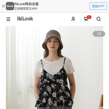
INLook時尚女裝
開啟APP
立刻使用官方APP
0
1
/
6