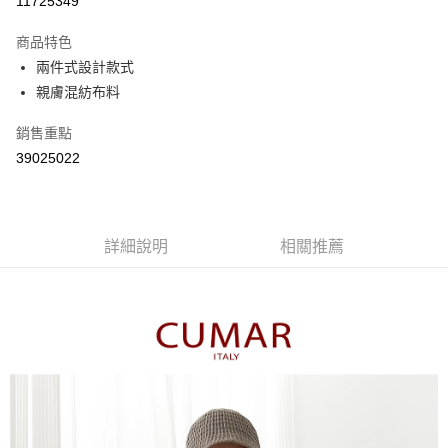
11725349
3 期 0 利率 每期
NT$556
21家銀行
商品特色
6 期 0 利率 每期
NT$278
21家銀行
合作金庫商業銀行
第一商業銀行
兩件式設計款式
華南商業銀行
彰化商業銀行
合作金庫商業銀行
第一商業銀行
親膚混紡布料
上海商業儲蓄銀行
台北富邦商業銀行
運送方式
華南商業銀行
彰化商業銀行
國泰世華商業銀行
兆豐國際商業銀行
上海商業儲蓄銀行
台北富邦商業銀行
付款後全家取貨
銷售重點
臺灣中小企業銀行
台中商業銀行
國泰世華商業銀行
兆豐國際商業銀行
39025022
匯豐（台灣）商業銀行
華泰商業銀行
每筆NT$80，滿NT$899(含以上)免運費
臺灣中小企業銀行
台中商業銀行
聯邦商業銀行
遠東國際商業銀行
匯豐（台灣）商業銀行
華泰商業銀行
付款後7-11取貨
元大商業銀行
永豐商業銀行
聯邦商業銀行
遠東國際商業銀行
玉山商業銀行
星展（台灣）商業銀行
每筆NT$80，滿NT$899(含以上)免運費
元大商業銀行
永豐商業銀行
台新國際商業銀行
中國信託商業銀行
詳細說明
相關推薦
玉山商業銀行
星展（台灣）商業銀行
宅配
台灣樂天信用卡公司
台新國際商業銀行
中國信託商業銀行
每筆NT$100，滿NT$1,500(含以上)免運費
台灣樂天信用卡公司
離島郵政配送
每筆NT$100，滿NT$1,500(含以上)免運費