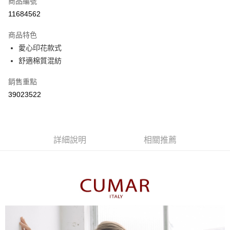
商品編號
信用卡分期付款
11684562
3 期 0 利率 每期
NT$363
21家銀行
商品特色
6 期 0 利率 每期
NT$181
21家銀行
合作金庫商業銀行
第一商業銀行
愛心印花款式
華南商業銀行
彰化商業銀行
合作金庫商業銀行
第一商業銀行
舒適棉質混紡
上海商業儲蓄銀行
台北富邦商業銀行
運送方式
華南商業銀行
彰化商業銀行
國泰世華商業銀行
兆豐國際商業銀行
上海商業儲蓄銀行
台北富邦商業銀行
付款後全家取貨
銷售重點
臺灣中小企業銀行
台中商業銀行
國泰世華商業銀行
兆豐國際商業銀行
39023522
匯豐（台灣）商業銀行
華泰商業銀行
每筆NT$80，滿NT$899(含以上)免運費
臺灣中小企業銀行
台中商業銀行
聯邦商業銀行
遠東國際商業銀行
匯豐（台灣）商業銀行
華泰商業銀行
付款後7-11取貨
元大商業銀行
永豐商業銀行
聯邦商業銀行
遠東國際商業銀行
玉山商業銀行
星展（台灣）商業銀行
每筆NT$80，滿NT$899(含以上)免運費
元大商業銀行
永豐商業銀行
台新國際商業銀行
中國信託商業銀行
詳細說明
相關推薦
玉山商業銀行
星展（台灣）商業銀行
宅配
台灣樂天信用卡公司
台新國際商業銀行
中國信託商業銀行
每筆NT$100，滿NT$1,500(含以上)免運費
台灣樂天信用卡公司
離島郵政配送
每筆NT$100，滿NT$1,500(含以上)免運費