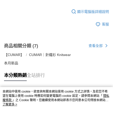
顯示電腦版詳細說明
客服
商品相關分類 (7)
查看全部
【CUMAR】
CUMAR｜針織衫 Knitwear
本月新品
本分類熱銷
全站排行
本網站中使用 cookie，欲查詢有關本網站使用 cookie 方式之詳情，及若您不希
熱門標籤
望在電腦上使用 cookie 時應如何變更電腦的 cookie 設定，請參閱本網站「
隱私
權條款
」之 Cookie 聲明。您繼續使用本網站即表示您同意本公司得按本網站使
用條款之 Cookie 聲明使用 cookie。
了解更多 >