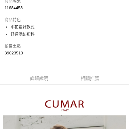
商品編號
信用卡分期付款
11684458
3 期 0 利率 每期
NT$363
21家銀行
商品特色
6 期 0 利率 每期
NT$181
21家銀行
合作金庫商業銀行
第一商業銀行
印花設計款式
華南商業銀行
彰化商業銀行
合作金庫商業銀行
第一商業銀行
舒適混紡布料
上海商業儲蓄銀行
台北富邦商業銀行
運送方式
華南商業銀行
彰化商業銀行
國泰世華商業銀行
兆豐國際商業銀行
上海商業儲蓄銀行
台北富邦商業銀行
付款後全家取貨
銷售重點
臺灣中小企業銀行
台中商業銀行
國泰世華商業銀行
兆豐國際商業銀行
39023519
匯豐（台灣）商業銀行
華泰商業銀行
每筆NT$80，滿NT$899(含以上)免運費
臺灣中小企業銀行
台中商業銀行
聯邦商業銀行
遠東國際商業銀行
匯豐（台灣）商業銀行
華泰商業銀行
付款後7-11取貨
元大商業銀行
永豐商業銀行
聯邦商業銀行
遠東國際商業銀行
玉山商業銀行
星展（台灣）商業銀行
每筆NT$80，滿NT$899(含以上)免運費
元大商業銀行
永豐商業銀行
台新國際商業銀行
中國信託商業銀行
詳細說明
相關推薦
玉山商業銀行
星展（台灣）商業銀行
宅配
台灣樂天信用卡公司
台新國際商業銀行
中國信託商業銀行
每筆NT$100，滿NT$1,500(含以上)免運費
台灣樂天信用卡公司
離島郵政配送
每筆NT$100，滿NT$1,500(含以上)免運費