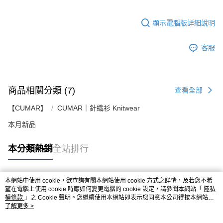
顯示電腦版詳細說明
客服
商品相關分類 (7)
查看全部
【CUMAR】
CUMAR｜針織衫 Knitwear
本月新品
本分類熱銷
全站排行
本網站中使用 cookie，欲查詢有關本網站使用 cookie 方式之詳情，及若您不希
熱門標籤
望在電腦上使用 cookie 時應如何變更電腦的 cookie 設定，請參閱本網站「
隱私
權條款
」之 Cookie 聲明。您繼續使用本網站即表示您同意本公司得按本網站使
用條款之 Cookie 聲明使用 cookie。
了解更多 >