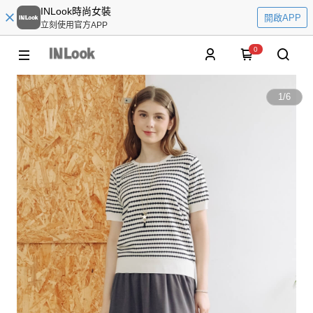
INLook時尚女裝
開啟APP
立刻使用官方APP
0
1
/
6