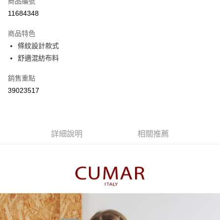
商品編號
信用卡分期付款
11684348
3 期 0 利率 每期
NT$363
21家銀行
商品特色
6 期 0 利率 每期
NT$181
21家銀行
合作金庫商業銀行
第一商業銀行
條紋設計款式
華南商業銀行
彰化商業銀行
合作金庫商業銀行
第一商業銀行
舒適混紡布料
上海商業儲蓄銀行
台北富邦商業銀行
運送方式
華南商業銀行
彰化商業銀行
國泰世華商業銀行
兆豐國際商業銀行
上海商業儲蓄銀行
台北富邦商業銀行
付款後全家取貨
銷售重點
臺灣中小企業銀行
台中商業銀行
國泰世華商業銀行
兆豐國際商業銀行
39023517
匯豐（台灣）商業銀行
華泰商業銀行
每筆NT$80，滿NT$899(含以上)免運費
臺灣中小企業銀行
台中商業銀行
聯邦商業銀行
遠東國際商業銀行
匯豐（台灣）商業銀行
華泰商業銀行
付款後7-11取貨
元大商業銀行
永豐商業銀行
聯邦商業銀行
遠東國際商業銀行
玉山商業銀行
星展（台灣）商業銀行
每筆NT$80，滿NT$899(含以上)免運費
元大商業銀行
永豐商業銀行
台新國際商業銀行
中國信託商業銀行
詳細說明
相關推薦
玉山商業銀行
星展（台灣）商業銀行
宅配
台灣樂天信用卡公司
台新國際商業銀行
中國信託商業銀行
每筆NT$100，滿NT$1,500(含以上)免運費
台灣樂天信用卡公司
離島郵政配送
每筆NT$100，滿NT$1,500(含以上)免運費