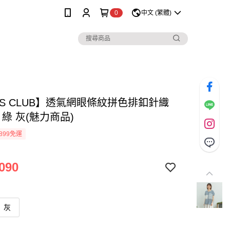
0
中文 (繁體)
SS CLUB】透氣網眼條紋拼色排釦針織
 綠 灰(魅力商品)
899免運
090
灰