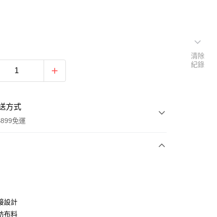
清除
紀錄
送方式
899免運
次付款
期付款
0 利率 每期
NT$363
21家銀行
接設計
0 利率 每期
NT$181
21家銀行
庫商業銀行
第一商業銀行
紡布料