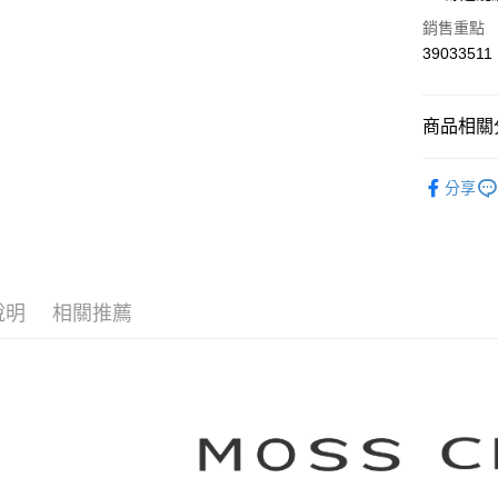
華南商
合作金
銷售重點
上海商
華南商
39033511
運送方式
國泰世
上海商
臺灣中
國泰世
付款後全
匯豐（
臺灣中
商品相關分
每筆NT$8
聯邦商
匯豐（
元大商
聯邦商
【MOSS 
付款後7-1
玉山商
元大商
分享
台新國
每筆NT$8
本月新品
玉山商
台灣樂
台新國
宅配
▼所有品
台灣樂
每筆NT$1
▼全部商
說明
相關推薦
離島郵政
【針織衫 Kn
每筆NT$1
MOSS C
✨CP值最