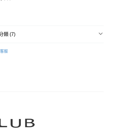
業銀行
彰化商業銀行
庫商業銀行
第一商業銀行
業儲蓄銀行
台北富邦商業銀行
業銀行
彰化商業銀行
華商業銀行
兆豐國際商業銀行
業儲蓄銀行
台北富邦商業銀行
小企業銀行
台中商業銀行
華商業銀行
兆豐國際商業銀行
家取貨
台灣）商業銀行
華泰商業銀行
小企業銀行
台中商業銀行
類 (7)
0，滿NT$899(含以上)免運費
業銀行
遠東國際商業銀行
台灣）商業銀行
華泰商業銀行
業銀行
永豐商業銀行
業銀行
遠東國際商業銀行
CLUB】
MOSS CLUB｜針織衫 Knitwear
1取貨
業銀行
星展（台灣）商業銀行
業銀行
永豐商業銀行
客服
際商業銀行
中國信託商業銀行
0，滿NT$899(含以上)免運費
業銀行
星展（台灣）商業銀行
天信用卡公司
際商業銀行
中國信託商業銀行
牌
天信用卡公司
00，滿NT$1,500(含以上)免運費
品
配送
itwear 】
00，滿NT$1,500(含以上)免運費
LUB 新上市
高の魅力商品！