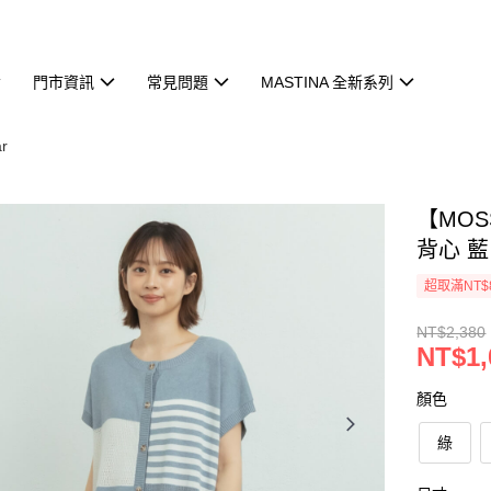
門市資訊
常見問題
MASTINA 全新系列
r
【MO
背心 藍
超取滿NT$
NT$2,380
NT$1,
顏色
綠