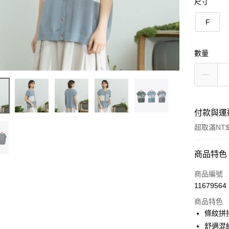
尺寸
F
數量
付款與運
超取滿NT$
付款方式
商品特色
信用卡一
商品編號
11679564
信用卡分
商品特色
3 期 
條紋拼
6 期 
合作金
舒適混