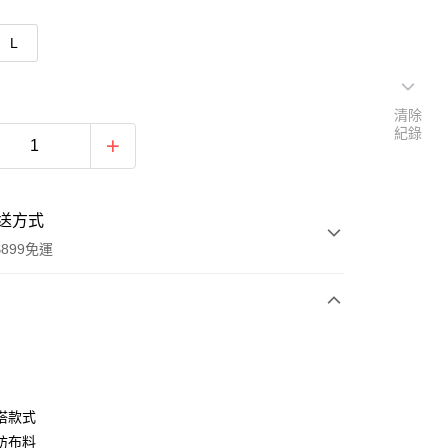
L
清除
紀錄
送方式
899免運
次付款
期付款
0 利率 每期
NT$363
21家銀行
搭款式
0 利率 每期
NT$181
21家銀行
庫商業銀行
第一商業銀行
紡布料