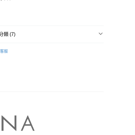
業銀行
彰化商業銀行
庫商業銀行
第一商業銀行
業儲蓄銀行
台北富邦商業銀行
業銀行
彰化商業銀行
華商業銀行
兆豐國際商業銀行
業儲蓄銀行
台北富邦商業銀行
小企業銀行
台中商業銀行
華商業銀行
兆豐國際商業銀行
家取貨
台灣）商業銀行
華泰商業銀行
小企業銀行
台中商業銀行
類 (7)
0，滿NT$899(含以上)免運費
業銀行
遠東國際商業銀行
台灣）商業銀行
華泰商業銀行
業銀行
永豐商業銀行
業銀行
遠東國際商業銀行
NA】
MASTINA｜T恤 Tops
1取貨
業銀行
星展（台灣）商業銀行
業銀行
永豐商業銀行
客服
際商業銀行
中國信託商業銀行
0，滿NT$899(含以上)免運費
業銀行
星展（台灣）商業銀行
天信用卡公司
際商業銀行
中國信託商業銀行
牌
天信用卡公司
00，滿NT$1,500(含以上)免運費
品
配送
s】
00，滿NT$1,500(含以上)免運費
A 新上市
高の魅力商品！