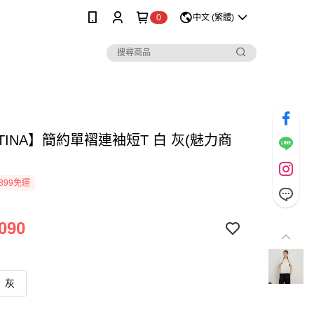
0
中文 (繁體)
TINA】簡約單褶連袖短T 白 灰(魅力商
899免運
090
灰