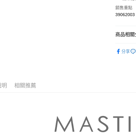
華南商
合作金
銷售重點
上海商
華南商
39062003
運送方式
國泰世
上海商
臺灣中
國泰世
付款後全
匯豐（
臺灣中
商品相關分
每筆NT$8
聯邦商
匯豐（
元大商
聯邦商
【MASTI
付款後7-1
玉山商
元大商
分享
台新國
每筆NT$8
本月新品
玉山商
台灣樂
台新國
宅配
▼所有品
台灣樂
每筆NT$1
▼全部商
說明
相關推薦
離島郵政
【T恤 Top
每筆NT$1
MASTIN
✨CP值最