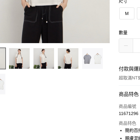
尺寸
M
數量
付款與運
超取滿NT$
付款方式
商品特色
信用卡一
商品編號
11671296
信用卡分
商品特色
3 期 
簡約百
6 期 
合作金
親膚混