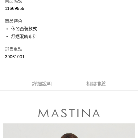
商品編號
信用卡分期付款
11669555
3 期 0 利率 每期
NT$696
21家銀行
商品特色
6 期 0 利率 每期
NT$348
21家銀行
合作金庫商業銀行
第一商業銀行
休閒西裝款式
華南商業銀行
彰化商業銀行
合作金庫商業銀行
第一商業銀行
舒適混紡布料
上海商業儲蓄銀行
台北富邦商業銀行
運送方式
華南商業銀行
彰化商業銀行
國泰世華商業銀行
兆豐國際商業銀行
上海商業儲蓄銀行
台北富邦商業銀行
付款後全家取貨
銷售重點
臺灣中小企業銀行
台中商業銀行
國泰世華商業銀行
兆豐國際商業銀行
39061001
匯豐（台灣）商業銀行
華泰商業銀行
每筆NT$80，滿NT$899(含以上)免運費
臺灣中小企業銀行
台中商業銀行
聯邦商業銀行
遠東國際商業銀行
匯豐（台灣）商業銀行
華泰商業銀行
付款後7-11取貨
元大商業銀行
永豐商業銀行
聯邦商業銀行
遠東國際商業銀行
玉山商業銀行
星展（台灣）商業銀行
每筆NT$80，滿NT$899(含以上)免運費
元大商業銀行
永豐商業銀行
台新國際商業銀行
中國信託商業銀行
詳細說明
相關推薦
玉山商業銀行
星展（台灣）商業銀行
宅配
台灣樂天信用卡公司
台新國際商業銀行
中國信託商業銀行
每筆NT$100，滿NT$1,500(含以上)免運費
台灣樂天信用卡公司
離島郵政配送
每筆NT$100，滿NT$1,500(含以上)免運費