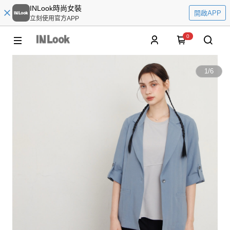
INLook時尚女裝
開啟APP
立刻使用官方APP
0
1
/
6