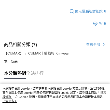
顯示電腦版詳細說明
客服
商品相關分類 (7)
查看全部
【CUMAR】
CUMAR｜針織衫 Knitwear
本月新品
本分類熱銷
全站排行
本網站中使用 cookie，欲查詢有關本網站使用 cookie 方式之詳情，及若您不希
熱門標籤
望在電腦上使用 cookie 時應如何變更電腦的 cookie 設定，請參閱本網站「
隱私
權條款
」之 Cookie 聲明。您繼續使用本網站即表示您同意本公司得按本網站使
用條款之 Cookie 聲明使用 cookie。
了解更多 >