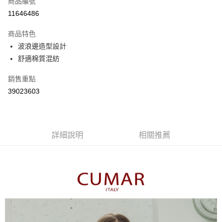
商品編號
信用卡分期付款
11646486
3 期 0 利率 每期
NT$363
21家銀行
商品特色
6 期 0 利率 每期
NT$181
21家銀行
合作金庫商業銀行
第一商業銀行
波浪邊造型設計
華南商業銀行
彰化商業銀行
合作金庫商業銀行
第一商業銀行
舒適棉質混紡
上海商業儲蓄銀行
台北富邦商業銀行
運送方式
華南商業銀行
彰化商業銀行
國泰世華商業銀行
兆豐國際商業銀行
上海商業儲蓄銀行
台北富邦商業銀行
付款後全家取貨
銷售重點
臺灣中小企業銀行
台中商業銀行
國泰世華商業銀行
兆豐國際商業銀行
39023603
匯豐（台灣）商業銀行
華泰商業銀行
每筆NT$80，滿NT$899(含以上)免運費
臺灣中小企業銀行
台中商業銀行
聯邦商業銀行
遠東國際商業銀行
匯豐（台灣）商業銀行
華泰商業銀行
付款後7-11取貨
元大商業銀行
永豐商業銀行
聯邦商業銀行
遠東國際商業銀行
玉山商業銀行
星展（台灣）商業銀行
每筆NT$80，滿NT$899(含以上)免運費
元大商業銀行
永豐商業銀行
台新國際商業銀行
中國信託商業銀行
詳細說明
相關推薦
玉山商業銀行
星展（台灣）商業銀行
宅配
台灣樂天信用卡公司
台新國際商業銀行
中國信託商業銀行
每筆NT$100，滿NT$1,500(含以上)免運費
台灣樂天信用卡公司
離島郵政配送
每筆NT$100，滿NT$1,500(含以上)免運費