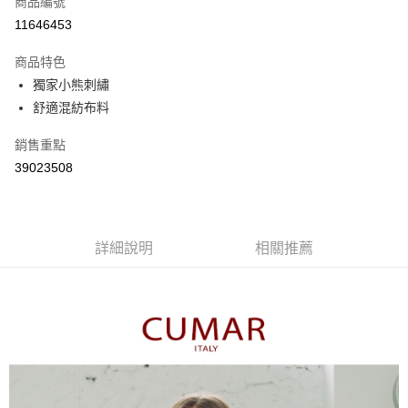
商品編號
信用卡分期付款
11646453
3 期 0 利率 每期
NT$363
21家銀行
商品特色
6 期 0 利率 每期
NT$181
21家銀行
合作金庫商業銀行
第一商業銀行
獨家小熊刺繡
華南商業銀行
彰化商業銀行
合作金庫商業銀行
第一商業銀行
舒適混紡布料
上海商業儲蓄銀行
台北富邦商業銀行
運送方式
華南商業銀行
彰化商業銀行
國泰世華商業銀行
兆豐國際商業銀行
上海商業儲蓄銀行
台北富邦商業銀行
付款後全家取貨
銷售重點
臺灣中小企業銀行
台中商業銀行
國泰世華商業銀行
兆豐國際商業銀行
39023508
匯豐（台灣）商業銀行
華泰商業銀行
每筆NT$80，滿NT$899(含以上)免運費
臺灣中小企業銀行
台中商業銀行
聯邦商業銀行
遠東國際商業銀行
匯豐（台灣）商業銀行
華泰商業銀行
付款後7-11取貨
元大商業銀行
永豐商業銀行
聯邦商業銀行
遠東國際商業銀行
玉山商業銀行
星展（台灣）商業銀行
每筆NT$80，滿NT$899(含以上)免運費
元大商業銀行
永豐商業銀行
台新國際商業銀行
中國信託商業銀行
詳細說明
相關推薦
玉山商業銀行
星展（台灣）商業銀行
宅配
台灣樂天信用卡公司
台新國際商業銀行
中國信託商業銀行
每筆NT$100，滿NT$1,500(含以上)免運費
台灣樂天信用卡公司
離島郵政配送
每筆NT$100，滿NT$1,500(含以上)免運費