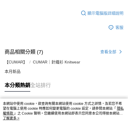
顯示電腦版詳細說明
客服
商品相關分類 (7)
查看全部
【CUMAR】
CUMAR｜針織衫 Knitwear
本月新品
本分類熱銷
全站排行
本網站中使用 cookie，欲查詢有關本網站使用 cookie 方式之詳情，及若您不希
熱門標籤
望在電腦上使用 cookie 時應如何變更電腦的 cookie 設定，請參閱本網站「
隱私
權條款
」之 Cookie 聲明。您繼續使用本網站即表示您同意本公司得按本網站使
用條款之 Cookie 聲明使用 cookie。
了解更多 >