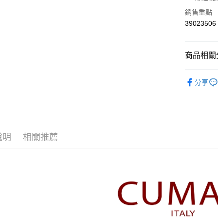
華南商
合作金
銷售重點
上海商
華南商
39023506
運送方式
國泰世
上海商
臺灣中
國泰世
付款後全
匯豐（
臺灣中
商品相關分
每筆NT$8
聯邦商
匯豐（
元大商
聯邦商
【CUMA
付款後7-1
玉山商
元大商
分享
台新國
每筆NT$8
本月新品
玉山商
台灣樂
台新國
宅配
▼所有品
台灣樂
每筆NT$1
▼全部商
說明
相關推薦
離島郵政
【針織衫 Kn
每筆NT$1
CUMAR 
✨CP值最