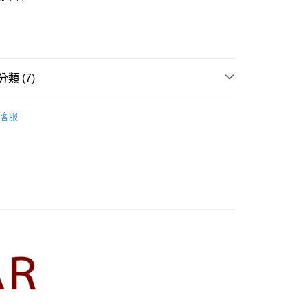
業銀行
彰化商業銀行
庫商業銀行
第一商業銀行
業儲蓄銀行
台北富邦商業銀行
業銀行
彰化商業銀行
華商業銀行
兆豐國際商業銀行
業儲蓄銀行
台北富邦商業銀行
小企業銀行
台中商業銀行
華商業銀行
兆豐國際商業銀行
家取貨
台灣）商業銀行
華泰商業銀行
小企業銀行
台中商業銀行
類 (7)
0，滿NT$899(含以上)免運費
業銀行
遠東國際商業銀行
台灣）商業銀行
華泰商業銀行
業銀行
永豐商業銀行
業銀行
遠東國際商業銀行
R】
CUMAR｜針織衫 Knitwear
1取貨
業銀行
星展（台灣）商業銀行
業銀行
永豐商業銀行
客服
際商業銀行
中國信託商業銀行
0，滿NT$899(含以上)免運費
業銀行
星展（台灣）商業銀行
天信用卡公司
際商業銀行
中國信託商業銀行
牌
天信用卡公司
00，滿NT$1,500(含以上)免運費
品
配送
itwear 】
00，滿NT$1,500(含以上)免運費
新上市
高の魅力商品！