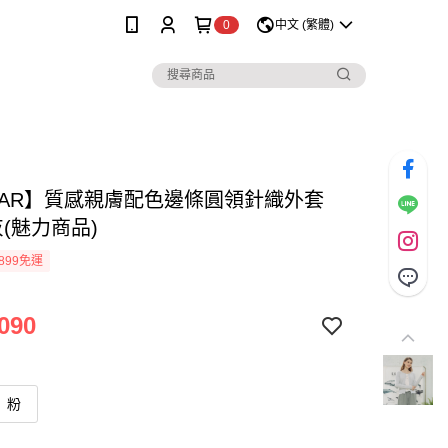
0
中文 (繁體)
MAR】質感親膚配色邊條圓領針織外套
灰(魅力商品)
899免運
090
粉