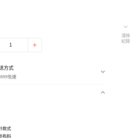
清除
紀錄
送方式
899免運
次付款
期付款
0 利率 每期
NT$363
21家銀行
計款式
0 利率 每期
NT$181
21家銀行
庫商業銀行
第一商業銀行
紡布料