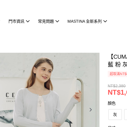
門市資訊
常見問題
MASTINA 全新系列
【CU
藍 粉 
超取滿NT$
NT$2,380
NT$1,
顏色
灰