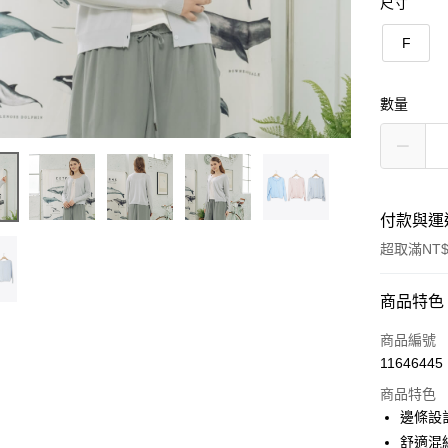
尺寸
F
數量
付款與運
超取滿NT$
付款方式
商品特色
信用卡一
商品編號
11646445
信用卡分
商品特色
3 期 
邊條設
6 期 
合作金
舒適混