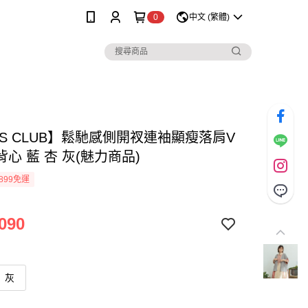
0
中文 (繁體)
SS CLUB】鬆馳感側開衩連袖顯瘦落肩V
心 藍 杏 灰(魅力商品)
899免運
090
灰