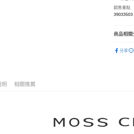
華南商
合作金
銷售重點
上海商
華南商
39033503
運送方式
國泰世
上海商
臺灣中
國泰世
付款後全
匯豐（
臺灣中
商品相關分
每筆NT$8
聯邦商
匯豐（
元大商
聯邦商
【MOSS 
付款後7-1
玉山商
元大商
分享
台新國
每筆NT$8
本月新品
玉山商
台灣樂
台新國
宅配
▼所有品
台灣樂
每筆NT$1
▼全部商
說明
相關推薦
離島郵政
【針織衫 Kn
每筆NT$1
MOSS C
✨CP值最