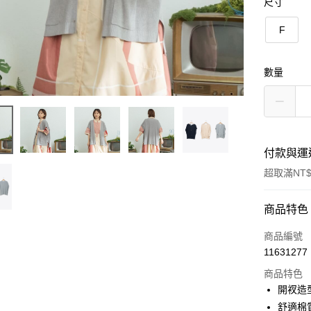
尺寸
F
數量
付款與運
超取滿NT$
付款方式
商品特色
信用卡一
商品編號
11631277
信用卡分
商品特色
3 期 
開衩造
6 期 
合作金
舒適棉