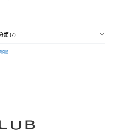
業銀行
彰化商業銀行
庫商業銀行
第一商業銀行
業儲蓄銀行
台北富邦商業銀行
業銀行
彰化商業銀行
華商業銀行
兆豐國際商業銀行
業儲蓄銀行
台北富邦商業銀行
小企業銀行
台中商業銀行
華商業銀行
兆豐國際商業銀行
家取貨
台灣）商業銀行
華泰商業銀行
小企業銀行
台中商業銀行
類 (7)
0，滿NT$899(含以上)免運費
業銀行
遠東國際商業銀行
台灣）商業銀行
華泰商業銀行
業銀行
永豐商業銀行
業銀行
遠東國際商業銀行
CLUB】
MOSS CLUB｜針織衫 Knitwear
1取貨
業銀行
星展（台灣）商業銀行
業銀行
永豐商業銀行
客服
際商業銀行
中國信託商業銀行
0，滿NT$899(含以上)免運費
業銀行
星展（台灣）商業銀行
天信用卡公司
際商業銀行
中國信託商業銀行
牌
天信用卡公司
00，滿NT$1,500(含以上)免運費
品
配送
itwear 】
00，滿NT$1,500(含以上)免運費
LUB 新上市
高の魅力商品！