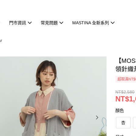
門市資訊
常見問題
MASTINA 全新系列
r
【MO
領針織背
超取滿NT$
NT$2,580
NT$1,
顏色
杏