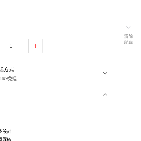
清除
紀錄
送方式
899免運
次付款
期付款
0 利率 每期
NT$363
21家銀行
型設計
0 利率 每期
NT$181
21家銀行
庫商業銀行
第一商業銀行
質混紡