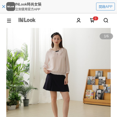
INLook時尚女裝
開啟APP
立刻使用官方APP
0
1
/
6