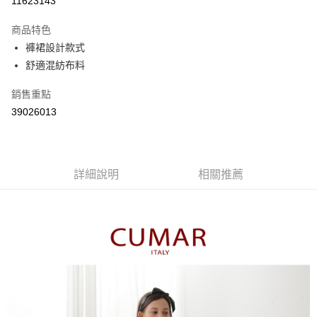
11623143
3 期 0 利率 每期
NT$741
21家銀行
商品特色
6 期 0 利率 每期
NT$370
21家銀行
合作金庫商業銀行
第一商業銀行
褲裙設計款式
華南商業銀行
彰化商業銀行
合作金庫商業銀行
第一商業銀行
舒適混紡布料
上海商業儲蓄銀行
台北富邦商業銀行
運送方式
華南商業銀行
彰化商業銀行
國泰世華商業銀行
兆豐國際商業銀行
上海商業儲蓄銀行
台北富邦商業銀行
付款後全家取貨
銷售重點
臺灣中小企業銀行
台中商業銀行
國泰世華商業銀行
兆豐國際商業銀行
39026013
匯豐（台灣）商業銀行
華泰商業銀行
每筆NT$80，滿NT$899(含以上)免運費
臺灣中小企業銀行
台中商業銀行
聯邦商業銀行
遠東國際商業銀行
匯豐（台灣）商業銀行
華泰商業銀行
付款後7-11取貨
元大商業銀行
永豐商業銀行
聯邦商業銀行
遠東國際商業銀行
玉山商業銀行
星展（台灣）商業銀行
每筆NT$80，滿NT$899(含以上)免運費
元大商業銀行
永豐商業銀行
台新國際商業銀行
中國信託商業銀行
詳細說明
相關推薦
玉山商業銀行
星展（台灣）商業銀行
宅配
台灣樂天信用卡公司
台新國際商業銀行
中國信託商業銀行
每筆NT$100，滿NT$1,500(含以上)免運費
台灣樂天信用卡公司
離島郵政配送
每筆NT$100，滿NT$1,500(含以上)免運費