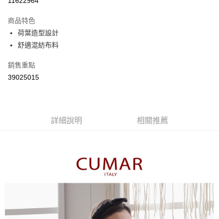
11622964
3 期 0 利率 每期
NT$516
21家銀行
商品特色
6 期 0 利率 每期
NT$258
21家銀行
合作金庫商業銀行
第一商業銀行
荷葉造型設計
華南商業銀行
彰化商業銀行
合作金庫商業銀行
第一商業銀行
舒適混紡布料
上海商業儲蓄銀行
台北富邦商業銀行
運送方式
華南商業銀行
彰化商業銀行
國泰世華商業銀行
兆豐國際商業銀行
上海商業儲蓄銀行
台北富邦商業銀行
付款後全家取貨
銷售重點
臺灣中小企業銀行
台中商業銀行
國泰世華商業銀行
兆豐國際商業銀行
39025015
匯豐（台灣）商業銀行
華泰商業銀行
每筆NT$80，滿NT$899(含以上)免運費
臺灣中小企業銀行
台中商業銀行
聯邦商業銀行
遠東國際商業銀行
匯豐（台灣）商業銀行
華泰商業銀行
付款後7-11取貨
元大商業銀行
永豐商業銀行
聯邦商業銀行
遠東國際商業銀行
玉山商業銀行
星展（台灣）商業銀行
每筆NT$80，滿NT$899(含以上)免運費
元大商業銀行
永豐商業銀行
台新國際商業銀行
中國信託商業銀行
詳細說明
相關推薦
玉山商業銀行
星展（台灣）商業銀行
宅配
台灣樂天信用卡公司
台新國際商業銀行
中國信託商業銀行
每筆NT$100，滿NT$1,500(含以上)免運費
台灣樂天信用卡公司
離島郵政配送
每筆NT$100，滿NT$1,500(含以上)免運費