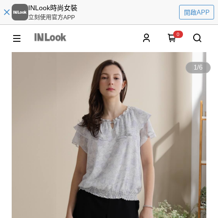
INLook時尚女裝
開啟APP
立刻使用官方APP
0
1
/
6