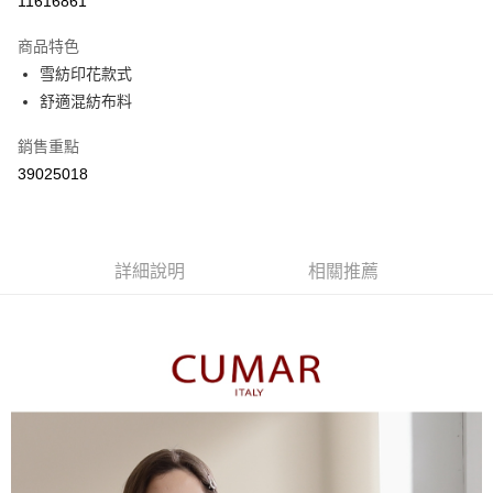
11616861
3 期 0 利率 每期
NT$516
21家銀行
商品特色
6 期 0 利率 每期
NT$258
21家銀行
合作金庫商業銀行
第一商業銀行
雪紡印花款式
華南商業銀行
彰化商業銀行
合作金庫商業銀行
第一商業銀行
舒適混紡布料
上海商業儲蓄銀行
台北富邦商業銀行
運送方式
華南商業銀行
彰化商業銀行
國泰世華商業銀行
兆豐國際商業銀行
上海商業儲蓄銀行
台北富邦商業銀行
付款後全家取貨
銷售重點
臺灣中小企業銀行
台中商業銀行
國泰世華商業銀行
兆豐國際商業銀行
39025018
匯豐（台灣）商業銀行
華泰商業銀行
每筆NT$80，滿NT$899(含以上)免運費
臺灣中小企業銀行
台中商業銀行
聯邦商業銀行
遠東國際商業銀行
匯豐（台灣）商業銀行
華泰商業銀行
付款後7-11取貨
元大商業銀行
永豐商業銀行
聯邦商業銀行
遠東國際商業銀行
玉山商業銀行
星展（台灣）商業銀行
每筆NT$80，滿NT$899(含以上)免運費
元大商業銀行
永豐商業銀行
台新國際商業銀行
中國信託商業銀行
詳細說明
相關推薦
玉山商業銀行
星展（台灣）商業銀行
宅配
台灣樂天信用卡公司
台新國際商業銀行
中國信託商業銀行
每筆NT$100，滿NT$1,500(含以上)免運費
台灣樂天信用卡公司
離島郵政配送
每筆NT$100，滿NT$1,500(含以上)免運費