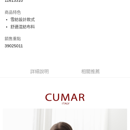
11613310
3 期 0 利率 每期
NT$536
21家銀行
商品特色
6 期 0 利率 每期
NT$268
21家銀行
合作金庫商業銀行
第一商業銀行
雪紡設計款式
華南商業銀行
彰化商業銀行
合作金庫商業銀行
第一商業銀行
舒適混紡布料
上海商業儲蓄銀行
台北富邦商業銀行
運送方式
華南商業銀行
彰化商業銀行
國泰世華商業銀行
兆豐國際商業銀行
上海商業儲蓄銀行
台北富邦商業銀行
付款後全家取貨
銷售重點
臺灣中小企業銀行
台中商業銀行
國泰世華商業銀行
兆豐國際商業銀行
39025011
匯豐（台灣）商業銀行
華泰商業銀行
每筆NT$80，滿NT$899(含以上)免運費
臺灣中小企業銀行
台中商業銀行
聯邦商業銀行
遠東國際商業銀行
匯豐（台灣）商業銀行
華泰商業銀行
付款後7-11取貨
元大商業銀行
永豐商業銀行
聯邦商業銀行
遠東國際商業銀行
玉山商業銀行
星展（台灣）商業銀行
每筆NT$80，滿NT$899(含以上)免運費
元大商業銀行
永豐商業銀行
台新國際商業銀行
中國信託商業銀行
詳細說明
相關推薦
玉山商業銀行
星展（台灣）商業銀行
宅配
台灣樂天信用卡公司
台新國際商業銀行
中國信託商業銀行
每筆NT$100，滿NT$1,500(含以上)免運費
台灣樂天信用卡公司
離島郵政配送
每筆NT$100，滿NT$1,500(含以上)免運費