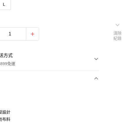
L
清除
紀錄
送方式
899免運
次付款
期付款
0 利率 每期
NT$576
21家銀行
型設計
0 利率 每期
NT$288
21家銀行
庫商業銀行
第一商業銀行
紡布料
業銀行
彰化商業銀行
庫商業銀行
第一商業銀行