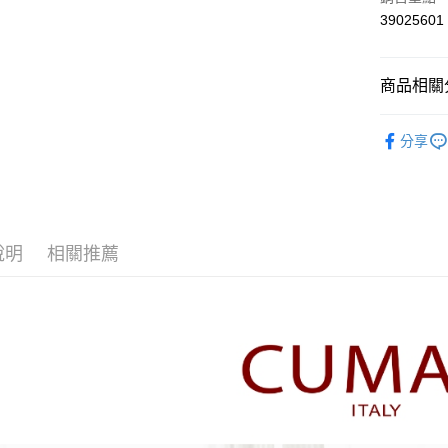
上海商
華南商
39025601
運送方式
國泰世
上海商
臺灣中
國泰世
付款後全
匯豐（
臺灣中
商品相關分
每筆NT$8
聯邦商
匯豐（
元大商
聯邦商
【CUMA
付款後7-1
玉山商
元大商
分享
台新國
每筆NT$8
本月新品
玉山商
台灣樂
台新國
宅配
▼所有品
台灣樂
每筆NT$1
▼全部商
說明
相關推薦
離島郵政
【襯衫 Shi
每筆NT$1
CUMAR 