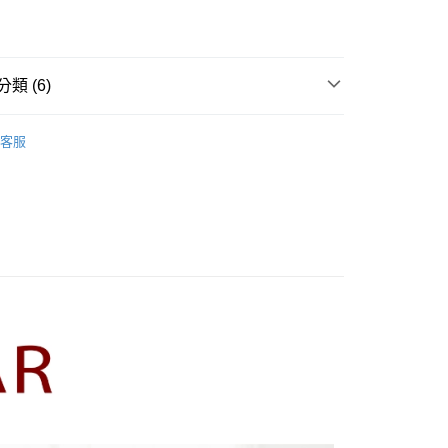
業儲蓄銀行
台北富邦商業銀行
業銀行
彰化商業銀行
華商業銀行
兆豐國際商業銀行
業儲蓄銀行
台北富邦商業銀行
小企業銀行
台中商業銀行
華商業銀行
兆豐國際商業銀行
家取貨
台灣）商業銀行
華泰商業銀行
小企業銀行
台中商業銀行
類 (6)
0，滿NT$899(含以上)免運費
業銀行
遠東國際商業銀行
台灣）商業銀行
華泰商業銀行
業銀行
永豐商業銀行
業銀行
遠東國際商業銀行
R】
CUMAR｜襯衫 Shirts
1取貨
業銀行
星展（台灣）商業銀行
業銀行
永豐商業銀行
客服
際商業銀行
中國信託商業銀行
0，滿NT$899(含以上)免運費
業銀行
星展（台灣）商業銀行
天信用卡公司
際商業銀行
中國信託商業銀行
牌
天信用卡公司
00，滿NT$1,500(含以上)免運費
品
配送
rts】
00，滿NT$1,500(含以上)免運費
新上市