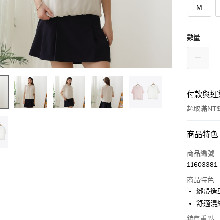
M
數量
付款與運
超取滿NT$
付款方式
商品特色
信用卡一
商品編號
11603381
信用卡分
商品特色
3 期 
綁帶造
6 期 
合作金
舒適混
華南商
合作金
銷售重點