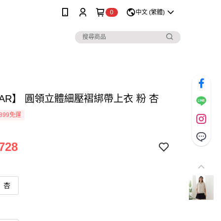
0
中文 (繁體)
MAR】 圓領立體細壓褶綁帶上衣 粉 杏
899免運
728
杏