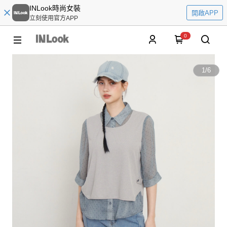
INLook時尚女裝
開啟APP
立刻使用官方APP
0
1
/
6