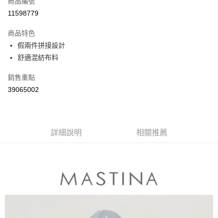
商品編號
信用卡分期付款
11598779
3 期 0 利率 每期
NT$496
21家銀行
商品特色
6 期 0 利率 每期
NT$248
21家銀行
合作金庫商業銀行
第一商業銀行
假兩件拼接設計
華南商業銀行
彰化商業銀行
合作金庫商業銀行
第一商業銀行
舒適混紡布料
上海商業儲蓄銀行
台北富邦商業銀行
運送方式
華南商業銀行
彰化商業銀行
國泰世華商業銀行
兆豐國際商業銀行
上海商業儲蓄銀行
台北富邦商業銀行
付款後全家取貨
銷售重點
臺灣中小企業銀行
台中商業銀行
國泰世華商業銀行
兆豐國際商業銀行
39065002
匯豐（台灣）商業銀行
華泰商業銀行
每筆NT$80，滿NT$899(含以上)免運費
臺灣中小企業銀行
台中商業銀行
聯邦商業銀行
遠東國際商業銀行
匯豐（台灣）商業銀行
華泰商業銀行
付款後7-11取貨
元大商業銀行
永豐商業銀行
聯邦商業銀行
遠東國際商業銀行
玉山商業銀行
星展（台灣）商業銀行
每筆NT$80，滿NT$899(含以上)免運費
元大商業銀行
永豐商業銀行
台新國際商業銀行
中國信託商業銀行
詳細說明
相關推薦
玉山商業銀行
星展（台灣）商業銀行
宅配
台灣樂天信用卡公司
台新國際商業銀行
中國信託商業銀行
每筆NT$100，滿NT$1,500(含以上)免運費
台灣樂天信用卡公司
離島郵政配送
每筆NT$100，滿NT$1,500(含以上)免運費