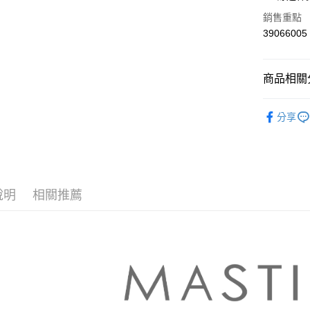
華南商
合作金
銷售重點
上海商
華南商
39066005
運送方式
國泰世
上海商
臺灣中
國泰世
付款後全
匯豐（
臺灣中
商品相關分
每筆NT$8
聯邦商
匯豐（
元大商
聯邦商
【MASTI
付款後7-1
玉山商
元大商
分享
台新國
每筆NT$8
本月新品
玉山商
台灣樂
台新國
宅配
▼所有品
台灣樂
每筆NT$1
▼全部商
說明
相關推薦
離島郵政
【褲類 Pan
每筆NT$1
MASTIN
✨CP值最