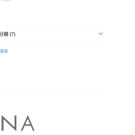
業銀行
彰化商業銀行
庫商業銀行
第一商業銀行
業儲蓄銀行
台北富邦商業銀行
業銀行
彰化商業銀行
華商業銀行
兆豐國際商業銀行
業儲蓄銀行
台北富邦商業銀行
小企業銀行
台中商業銀行
華商業銀行
兆豐國際商業銀行
家取貨
台灣）商業銀行
華泰商業銀行
小企業銀行
台中商業銀行
類 (7)
0，滿NT$899(含以上)免運費
業銀行
遠東國際商業銀行
台灣）商業銀行
華泰商業銀行
業銀行
永豐商業銀行
業銀行
遠東國際商業銀行
NA】
MASTINA｜褲類 Pants
1取貨
業銀行
星展（台灣）商業銀行
業銀行
永豐商業銀行
客服
際商業銀行
中國信託商業銀行
0，滿NT$899(含以上)免運費
業銀行
星展（台灣）商業銀行
天信用卡公司
際商業銀行
中國信託商業銀行
牌
天信用卡公司
00，滿NT$1,500(含以上)免運費
品
配送
ts】
00，滿NT$1,500(含以上)免運費
A 新上市
高の魅力商品！