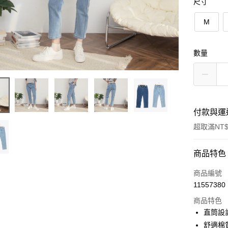
尺寸
M
數量
付款與運
超取滿NT$
付款方式
商品特色
信用卡一
商品編號
11557380
信用卡分
商品特色
3 期 
直筒設
6 期 
合作金
舒適棉