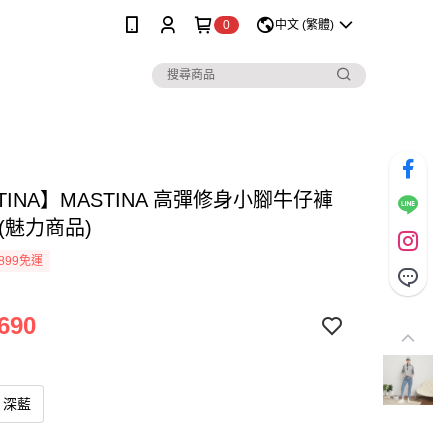
0
中文 (繁體)
TINA】MASTINA 高彈修身小腳牛仔褲
(魅力商品)
899免運
690
深藍