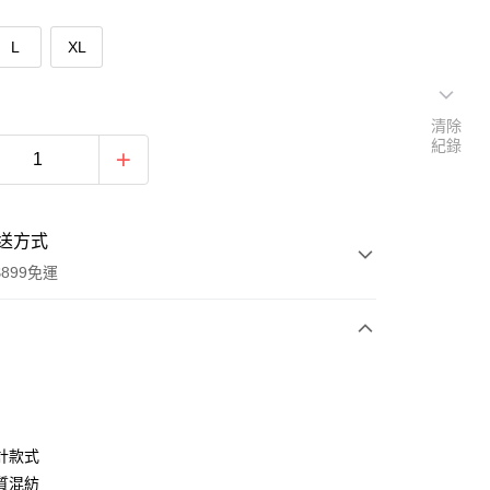
L
XL
清除
紀錄
送方式
899免運
次付款
期付款
0 利率 每期
NT$563
21家銀行
計款式
0 利率 每期
NT$281
21家銀行
庫商業銀行
第一商業銀行
質混紡