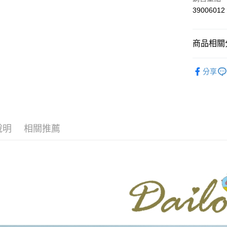
上海商
華南商
39006012
運送方式
國泰世
上海商
臺灣中
國泰世
付款後全
匯豐（
臺灣中
商品相關分
每筆NT$8
聯邦商
匯豐（
元大商
聯邦商
【Dailo】
付款後7-1
玉山商
元大商
分享
台新國
每筆NT$8
本月新品
玉山商
台灣樂
台新國
宅配
▼所有品
台灣樂
每筆NT$1
▼全部商
說明
相關推薦
離島郵政
【褲類 Pan
每筆NT$1
DAILO 