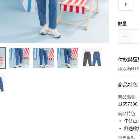
F
數量
付款與運
超取滿NT$
付款方式
商品特色
信用卡一
商品編號
11557336
信用卡分
商品特色
3 期 
牛仔百
6 期 
合作金
舒適棉
華南商
合作金
銷售重點