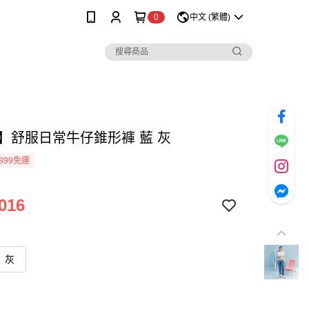
0
中文 (繁體)
lo】舒服日常牛仔錐形褲 藍 灰
899免運
016
灰