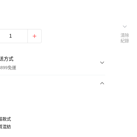
清除
紀錄
送方式
899免運
次付款
期付款
0 利率 每期
NT$672
21家銀行
搭款式
0 利率 每期
NT$336
21家銀行
庫商業銀行
第一商業銀行
質混紡
業銀行
彰化商業銀行
庫商業銀行
第一商業銀行