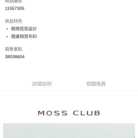
商品編號
信用卡分期付款
11557305
3 期 0 利率 每期
NT$1,044
21家銀行
商品特色
6 期 0 利率 每期
NT$522
21家銀行
合作金庫商業銀行
第一商業銀行
開襟造型設計
華南商業銀行
彰化商業銀行
合作金庫商業銀行
第一商業銀行
親膚棉質布料
上海商業儲蓄銀行
台北富邦商業銀行
運送方式
華南商業銀行
彰化商業銀行
國泰世華商業銀行
兆豐國際商業銀行
上海商業儲蓄銀行
台北富邦商業銀行
付款後全家取貨
銷售重點
臺灣中小企業銀行
台中商業銀行
國泰世華商業銀行
兆豐國際商業銀行
38038604
匯豐（台灣）商業銀行
華泰商業銀行
每筆NT$80，滿NT$899(含以上)免運費
臺灣中小企業銀行
台中商業銀行
聯邦商業銀行
遠東國際商業銀行
匯豐（台灣）商業銀行
華泰商業銀行
付款後7-11取貨
元大商業銀行
永豐商業銀行
聯邦商業銀行
遠東國際商業銀行
玉山商業銀行
星展（台灣）商業銀行
每筆NT$80，滿NT$899(含以上)免運費
元大商業銀行
永豐商業銀行
台新國際商業銀行
中國信託商業銀行
詳細說明
相關推薦
玉山商業銀行
星展（台灣）商業銀行
宅配
台灣樂天信用卡公司
台新國際商業銀行
中國信託商業銀行
每筆NT$100，滿NT$1,500(含以上)免運費
台灣樂天信用卡公司
離島郵政配送
每筆NT$100，滿NT$1,500(含以上)免運費