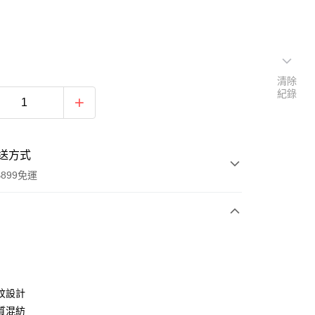
清除
紀錄
送方式
899免運
次付款
期付款
0 利率 每期
NT$695
21家銀行
紋設計
0 利率 每期
NT$347
21家銀行
庫商業銀行
第一商業銀行
質混紡