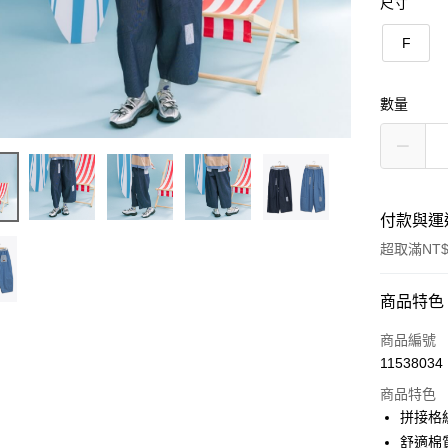
尺寸
F
數量
付款與運
超取滿NT$
付款方式
商品特色
信用卡一
商品編號
11538034
信用卡分
商品特色
3 期 
拼接格
6 期 
合作金
舒適棉