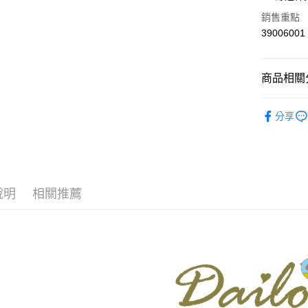
華南商
合作金
銷售重點
上海商
華南商
39006001
運送方式
國泰世
上海商
臺灣中
國泰世
付款後全
匯豐（
臺灣中
商品相關分
每筆NT$8
聯邦商
匯豐（
元大商
聯邦商
【Dailo】
付款後7-1
玉山商
元大商
分享
台新國
每筆NT$8
本月新品
玉山商
台灣樂
台新國
宅配
▼所有品
台灣樂
每筆NT$1
▼全部商
說明
相關推薦
離島郵政
【褲類 Pan
每筆NT$1
DAILO 