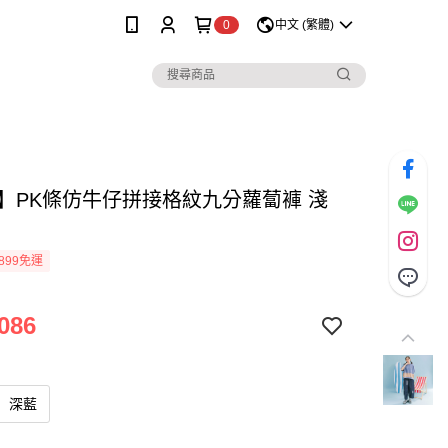
0
中文 (繁體)
lo】PK條仿牛仔拼接格紋九分蘿蔔褲 淺
899免運
086
深藍