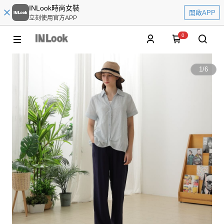
INLook時尚女裝
開啟APP
立刻使用官方APP
0
1
/
6