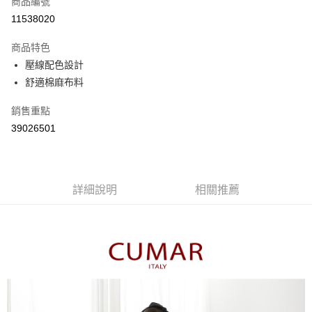
商品編號
信用卡分期付款
11538020
3 期 0 利率 每期
NT$593
21家銀行
商品特色
6 期 0 利率 每期
NT$296
21家銀行
合作金庫商業銀行
第一商業銀行
壓線配色設計
華南商業銀行
彰化商業銀行
合作金庫商業銀行
第一商業銀行
舒適棉麻布料
上海商業儲蓄銀行
台北富邦商業銀行
運送方式
華南商業銀行
彰化商業銀行
國泰世華商業銀行
兆豐國際商業銀行
上海商業儲蓄銀行
台北富邦商業銀行
付款後全家取貨
銷售重點
臺灣中小企業銀行
台中商業銀行
國泰世華商業銀行
兆豐國際商業銀行
39026501
匯豐（台灣）商業銀行
華泰商業銀行
每筆NT$80，滿NT$899(含以上)免運費
臺灣中小企業銀行
台中商業銀行
聯邦商業銀行
遠東國際商業銀行
匯豐（台灣）商業銀行
華泰商業銀行
付款後7-11取貨
元大商業銀行
永豐商業銀行
聯邦商業銀行
遠東國際商業銀行
玉山商業銀行
星展（台灣）商業銀行
每筆NT$80，滿NT$899(含以上)免運費
元大商業銀行
永豐商業銀行
台新國際商業銀行
中國信託商業銀行
詳細說明
相關推薦
玉山商業銀行
星展（台灣）商業銀行
宅配
台灣樂天信用卡公司
台新國際商業銀行
中國信託商業銀行
每筆NT$100，滿NT$1,500(含以上)免運費
台灣樂天信用卡公司
離島郵政配送
每筆NT$100，滿NT$1,500(含以上)免運費