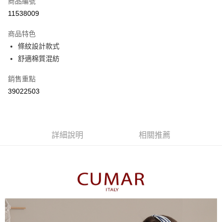
商品編號
信用卡分期付款
11538009
3 期 0 利率 每期
NT$363
21家銀行
商品特色
6 期 0 利率 每期
NT$181
21家銀行
合作金庫商業銀行
第一商業銀行
條紋設計款式
華南商業銀行
彰化商業銀行
合作金庫商業銀行
第一商業銀行
舒適棉質混紡
上海商業儲蓄銀行
台北富邦商業銀行
運送方式
華南商業銀行
彰化商業銀行
國泰世華商業銀行
兆豐國際商業銀行
上海商業儲蓄銀行
台北富邦商業銀行
付款後全家取貨
銷售重點
臺灣中小企業銀行
台中商業銀行
國泰世華商業銀行
兆豐國際商業銀行
39022503
匯豐（台灣）商業銀行
華泰商業銀行
每筆NT$80，滿NT$899(含以上)免運費
臺灣中小企業銀行
台中商業銀行
聯邦商業銀行
遠東國際商業銀行
匯豐（台灣）商業銀行
華泰商業銀行
付款後7-11取貨
元大商業銀行
永豐商業銀行
聯邦商業銀行
遠東國際商業銀行
玉山商業銀行
星展（台灣）商業銀行
每筆NT$80，滿NT$899(含以上)免運費
元大商業銀行
永豐商業銀行
台新國際商業銀行
中國信託商業銀行
詳細說明
相關推薦
玉山商業銀行
星展（台灣）商業銀行
宅配
台灣樂天信用卡公司
台新國際商業銀行
中國信託商業銀行
每筆NT$100，滿NT$1,500(含以上)免運費
台灣樂天信用卡公司
離島郵政配送
每筆NT$100，滿NT$1,500(含以上)免運費