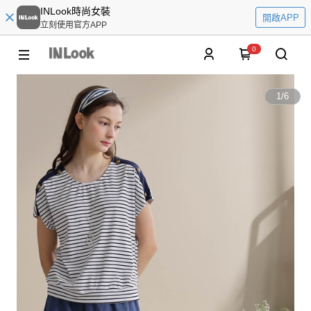
INLook時尚女裝
開啟APP
立刻使用官方APP
0
1
/
6