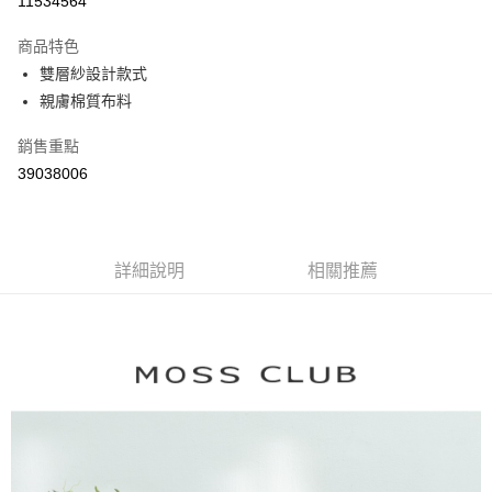
11534564
3 期 0 利率 每期
NT$894
21家銀行
商品特色
6 期 0 利率 每期
NT$447
21家銀行
合作金庫商業銀行
第一商業銀行
雙層紗設計款式
華南商業銀行
彰化商業銀行
合作金庫商業銀行
第一商業銀行
親膚棉質布料
上海商業儲蓄銀行
台北富邦商業銀行
運送方式
華南商業銀行
彰化商業銀行
國泰世華商業銀行
兆豐國際商業銀行
上海商業儲蓄銀行
台北富邦商業銀行
付款後全家取貨
銷售重點
臺灣中小企業銀行
台中商業銀行
國泰世華商業銀行
兆豐國際商業銀行
39038006
匯豐（台灣）商業銀行
華泰商業銀行
每筆NT$80，滿NT$899(含以上)免運費
臺灣中小企業銀行
台中商業銀行
聯邦商業銀行
遠東國際商業銀行
匯豐（台灣）商業銀行
華泰商業銀行
付款後7-11取貨
元大商業銀行
永豐商業銀行
聯邦商業銀行
遠東國際商業銀行
玉山商業銀行
星展（台灣）商業銀行
每筆NT$80，滿NT$899(含以上)免運費
元大商業銀行
永豐商業銀行
台新國際商業銀行
中國信託商業銀行
詳細說明
相關推薦
玉山商業銀行
星展（台灣）商業銀行
宅配
台灣樂天信用卡公司
台新國際商業銀行
中國信託商業銀行
每筆NT$100，滿NT$1,500(含以上)免運費
台灣樂天信用卡公司
離島郵政配送
每筆NT$100，滿NT$1,500(含以上)免運費