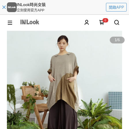
INLook時尚女裝
開啟APP
立刻使用官方APP
0
1
/
6