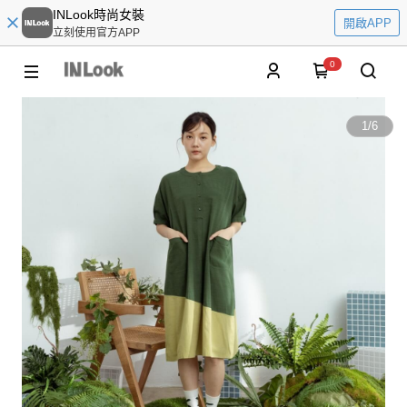
INLook時尚女裝
開啟APP
立刻使用官方APP
0
1
/
6