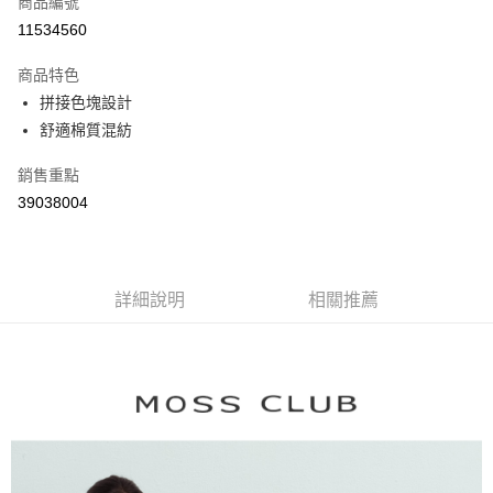
商品編號
信用卡分期付款
11534560
3 期 0 利率 每期
NT$894
21家銀行
商品特色
6 期 0 利率 每期
NT$447
21家銀行
合作金庫商業銀行
第一商業銀行
拼接色塊設計
華南商業銀行
彰化商業銀行
合作金庫商業銀行
第一商業銀行
舒適棉質混紡
上海商業儲蓄銀行
台北富邦商業銀行
運送方式
華南商業銀行
彰化商業銀行
國泰世華商業銀行
兆豐國際商業銀行
上海商業儲蓄銀行
台北富邦商業銀行
付款後全家取貨
銷售重點
臺灣中小企業銀行
台中商業銀行
國泰世華商業銀行
兆豐國際商業銀行
39038004
匯豐（台灣）商業銀行
華泰商業銀行
每筆NT$80，滿NT$899(含以上)免運費
臺灣中小企業銀行
台中商業銀行
聯邦商業銀行
遠東國際商業銀行
匯豐（台灣）商業銀行
華泰商業銀行
付款後7-11取貨
元大商業銀行
永豐商業銀行
聯邦商業銀行
遠東國際商業銀行
玉山商業銀行
星展（台灣）商業銀行
每筆NT$80，滿NT$899(含以上)免運費
元大商業銀行
永豐商業銀行
台新國際商業銀行
中國信託商業銀行
詳細說明
相關推薦
玉山商業銀行
星展（台灣）商業銀行
宅配
台灣樂天信用卡公司
台新國際商業銀行
中國信託商業銀行
每筆NT$100，滿NT$1,500(含以上)免運費
台灣樂天信用卡公司
離島郵政配送
每筆NT$100，滿NT$1,500(含以上)免運費