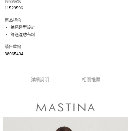
商品編號
信用卡分期付款
11529596
3 期 0 利率 每期
NT$496
21家銀行
商品特色
6 期 0 利率 每期
NT$248
21家銀行
合作金庫商業銀行
第一商業銀行
抽繩造型設計
華南商業銀行
彰化商業銀行
合作金庫商業銀行
第一商業銀行
舒適混紡布料
上海商業儲蓄銀行
台北富邦商業銀行
運送方式
華南商業銀行
彰化商業銀行
國泰世華商業銀行
兆豐國際商業銀行
上海商業儲蓄銀行
台北富邦商業銀行
付款後全家取貨
銷售重點
臺灣中小企業銀行
台中商業銀行
國泰世華商業銀行
兆豐國際商業銀行
38065404
匯豐（台灣）商業銀行
華泰商業銀行
每筆NT$80，滿NT$899(含以上)免運費
臺灣中小企業銀行
台中商業銀行
聯邦商業銀行
遠東國際商業銀行
匯豐（台灣）商業銀行
華泰商業銀行
付款後7-11取貨
元大商業銀行
永豐商業銀行
聯邦商業銀行
遠東國際商業銀行
玉山商業銀行
星展（台灣）商業銀行
每筆NT$80，滿NT$899(含以上)免運費
元大商業銀行
永豐商業銀行
台新國際商業銀行
中國信託商業銀行
詳細說明
相關推薦
玉山商業銀行
星展（台灣）商業銀行
宅配
台灣樂天信用卡公司
台新國際商業銀行
中國信託商業銀行
每筆NT$100，滿NT$1,500(含以上)免運費
台灣樂天信用卡公司
離島郵政配送
每筆NT$100，滿NT$1,500(含以上)免運費