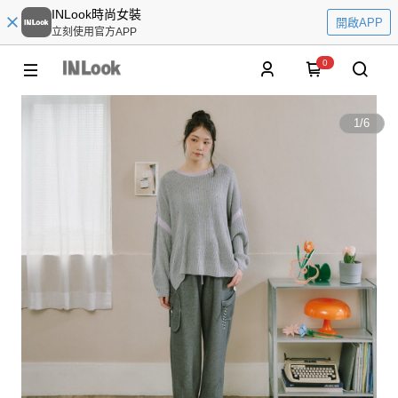
INLook時尚女裝
開啟APP
立刻使用官方APP
0
1
/
6