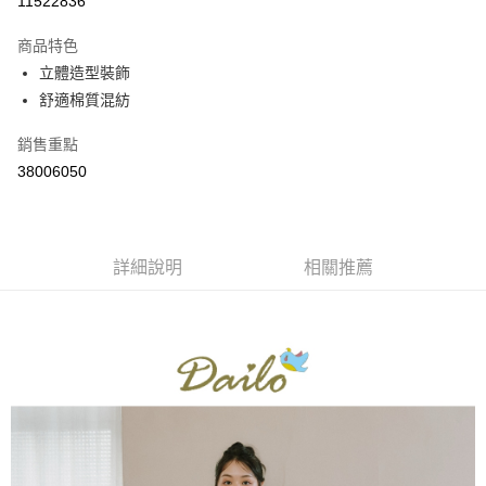
11522836
3 期 0 利率 每期
NT$556
21家銀行
商品特色
6 期 0 利率 每期
NT$278
21家銀行
合作金庫商業銀行
第一商業銀行
立體造型裝飾
華南商業銀行
彰化商業銀行
合作金庫商業銀行
第一商業銀行
舒適棉質混紡
上海商業儲蓄銀行
台北富邦商業銀行
運送方式
華南商業銀行
彰化商業銀行
國泰世華商業銀行
兆豐國際商業銀行
上海商業儲蓄銀行
台北富邦商業銀行
付款後全家取貨
銷售重點
臺灣中小企業銀行
台中商業銀行
國泰世華商業銀行
兆豐國際商業銀行
38006050
匯豐（台灣）商業銀行
華泰商業銀行
每筆NT$80，滿NT$899(含以上)免運費
臺灣中小企業銀行
台中商業銀行
聯邦商業銀行
遠東國際商業銀行
匯豐（台灣）商業銀行
華泰商業銀行
付款後7-11取貨
元大商業銀行
永豐商業銀行
聯邦商業銀行
遠東國際商業銀行
玉山商業銀行
星展（台灣）商業銀行
每筆NT$80，滿NT$899(含以上)免運費
元大商業銀行
永豐商業銀行
台新國際商業銀行
中國信託商業銀行
詳細說明
相關推薦
玉山商業銀行
星展（台灣）商業銀行
宅配
台灣樂天信用卡公司
台新國際商業銀行
中國信託商業銀行
每筆NT$100，滿NT$1,500(含以上)免運費
台灣樂天信用卡公司
離島郵政配送
每筆NT$100，滿NT$1,500(含以上)免運費