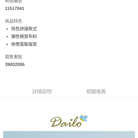
商品編號
信用卡分期付款
11517041
3 期 0 利率 每期
NT$360
21家銀行
商品特色
6 期 0 利率 每期
NT$180
21家銀行
合作金庫商業銀行
第一商業銀行
特色拼接款式
華南商業銀行
彰化商業銀行
合作金庫商業銀行
第一商業銀行
彈性棉質布料
上海商業儲蓄銀行
台北富邦商業銀行
運送方式
華南商業銀行
彰化商業銀行
國泰世華商業銀行
兆豐國際商業銀行
休閒寬鬆版型
上海商業儲蓄銀行
台北富邦商業銀行
付款後全家取貨
臺灣中小企業銀行
台中商業銀行
國泰世華商業銀行
兆豐國際商業銀行
銷售重點
匯豐（台灣）商業銀行
華泰商業銀行
每筆NT$80，滿NT$899(含以上)免運費
臺灣中小企業銀行
台中商業銀行
聯邦商業銀行
遠東國際商業銀行
39002006
匯豐（台灣）商業銀行
華泰商業銀行
付款後7-11取貨
元大商業銀行
永豐商業銀行
聯邦商業銀行
遠東國際商業銀行
玉山商業銀行
星展（台灣）商業銀行
每筆NT$80，滿NT$899(含以上)免運費
元大商業銀行
永豐商業銀行
台新國際商業銀行
中國信託商業銀行
玉山商業銀行
星展（台灣）商業銀行
宅配
台灣樂天信用卡公司
台新國際商業銀行
詳細說明
中國信託商業銀行
相關推薦
每筆NT$100，滿NT$1,500(含以上)免運費
台灣樂天信用卡公司
離島郵政配送
每筆NT$100，滿NT$1,500(含以上)免運費