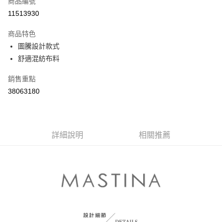
商品編號
信用卡分期付款
11513930
3 期 0 利率 每期
NT$496
21家銀行
商品特色
6 期 0 利率 每期
NT$248
21家銀行
合作金庫商業銀行
第一商業銀行
圖騰設計款式
華南商業銀行
彰化商業銀行
合作金庫商業銀行
第一商業銀行
舒適混紡布料
上海商業儲蓄銀行
台北富邦商業銀行
運送方式
華南商業銀行
彰化商業銀行
國泰世華商業銀行
兆豐國際商業銀行
上海商業儲蓄銀行
台北富邦商業銀行
付款後全家取貨
銷售重點
臺灣中小企業銀行
台中商業銀行
國泰世華商業銀行
兆豐國際商業銀行
38063180
匯豐（台灣）商業銀行
華泰商業銀行
每筆NT$80，滿NT$899(含以上)免運費
臺灣中小企業銀行
台中商業銀行
聯邦商業銀行
遠東國際商業銀行
匯豐（台灣）商業銀行
華泰商業銀行
付款後7-11取貨
元大商業銀行
永豐商業銀行
聯邦商業銀行
遠東國際商業銀行
玉山商業銀行
星展（台灣）商業銀行
每筆NT$80，滿NT$899(含以上)免運費
元大商業銀行
永豐商業銀行
台新國際商業銀行
中國信託商業銀行
詳細說明
相關推薦
玉山商業銀行
星展（台灣）商業銀行
宅配
台灣樂天信用卡公司
台新國際商業銀行
中國信託商業銀行
每筆NT$100，滿NT$1,500(含以上)免運費
台灣樂天信用卡公司
離島郵政配送
每筆NT$100，滿NT$1,500(含以上)免運費