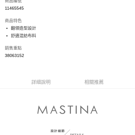
商品編號
信用卡分期付款
11465545
3 期 0 利率 每期
NT$363
21家銀行
商品特色
6 期 0 利率 每期
NT$181
21家銀行
合作金庫商業銀行
第一商業銀行
翻領造型設計
華南商業銀行
彰化商業銀行
合作金庫商業銀行
第一商業銀行
舒適混紡布料
上海商業儲蓄銀行
台北富邦商業銀行
運送方式
華南商業銀行
彰化商業銀行
國泰世華商業銀行
兆豐國際商業銀行
上海商業儲蓄銀行
台北富邦商業銀行
付款後全家取貨
銷售重點
臺灣中小企業銀行
台中商業銀行
國泰世華商業銀行
兆豐國際商業銀行
38063152
匯豐（台灣）商業銀行
華泰商業銀行
每筆NT$80，滿NT$899(含以上)免運費
臺灣中小企業銀行
台中商業銀行
聯邦商業銀行
遠東國際商業銀行
匯豐（台灣）商業銀行
華泰商業銀行
付款後7-11取貨
元大商業銀行
永豐商業銀行
聯邦商業銀行
遠東國際商業銀行
玉山商業銀行
星展（台灣）商業銀行
每筆NT$80，滿NT$899(含以上)免運費
元大商業銀行
永豐商業銀行
台新國際商業銀行
中國信託商業銀行
詳細說明
相關推薦
玉山商業銀行
星展（台灣）商業銀行
宅配
台灣樂天信用卡公司
台新國際商業銀行
中國信託商業銀行
每筆NT$100，滿NT$1,500(含以上)免運費
台灣樂天信用卡公司
離島郵政配送
每筆NT$100，滿NT$1,500(含以上)免運費