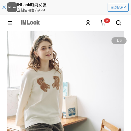
INLook時尚女裝
開啟APP
立刻使用官方APP
0
1
/
6