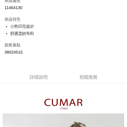
商品編號
信用卡分期付款
11464130
3 期 0 利率 每期
NT$493
21家銀行
商品特色
6 期 0 利率 每期
NT$246
21家銀行
合作金庫商業銀行
第一商業銀行
小熊印花設計
華南商業銀行
彰化商業銀行
合作金庫商業銀行
第一商業銀行
舒適混紡布料
上海商業儲蓄銀行
台北富邦商業銀行
運送方式
華南商業銀行
彰化商業銀行
國泰世華商業銀行
兆豐國際商業銀行
上海商業儲蓄銀行
台北富邦商業銀行
付款後全家取貨
銷售重點
臺灣中小企業銀行
台中商業銀行
國泰世華商業銀行
兆豐國際商業銀行
38024515
匯豐（台灣）商業銀行
華泰商業銀行
每筆NT$80，滿NT$899(含以上)免運費
臺灣中小企業銀行
台中商業銀行
聯邦商業銀行
遠東國際商業銀行
匯豐（台灣）商業銀行
華泰商業銀行
付款後7-11取貨
元大商業銀行
永豐商業銀行
聯邦商業銀行
遠東國際商業銀行
玉山商業銀行
星展（台灣）商業銀行
每筆NT$80，滿NT$899(含以上)免運費
元大商業銀行
永豐商業銀行
台新國際商業銀行
中國信託商業銀行
詳細說明
相關推薦
玉山商業銀行
星展（台灣）商業銀行
宅配
台灣樂天信用卡公司
台新國際商業銀行
中國信託商業銀行
每筆NT$100，滿NT$1,500(含以上)免運費
台灣樂天信用卡公司
離島郵政配送
每筆NT$100，滿NT$1,500(含以上)免運費