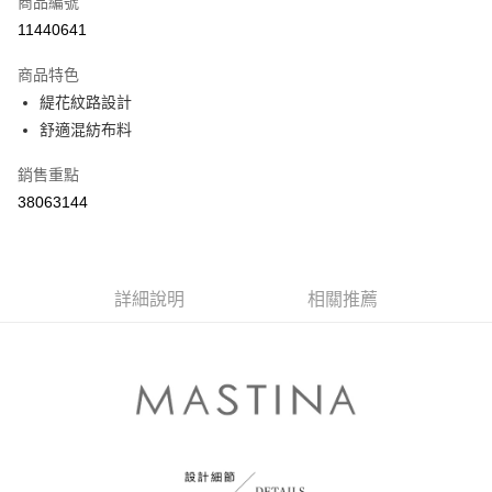
商品編號
信用卡分期付款
11440641
3 期 0 利率 每期
NT$430
21家銀行
商品特色
6 期 0 利率 每期
NT$215
21家銀行
合作金庫商業銀行
第一商業銀行
緹花紋路設計
華南商業銀行
彰化商業銀行
合作金庫商業銀行
第一商業銀行
舒適混紡布料
上海商業儲蓄銀行
台北富邦商業銀行
運送方式
華南商業銀行
彰化商業銀行
國泰世華商業銀行
兆豐國際商業銀行
上海商業儲蓄銀行
台北富邦商業銀行
付款後全家取貨
銷售重點
臺灣中小企業銀行
台中商業銀行
國泰世華商業銀行
兆豐國際商業銀行
38063144
匯豐（台灣）商業銀行
華泰商業銀行
每筆NT$80，滿NT$899(含以上)免運費
臺灣中小企業銀行
台中商業銀行
聯邦商業銀行
遠東國際商業銀行
匯豐（台灣）商業銀行
華泰商業銀行
付款後7-11取貨
元大商業銀行
永豐商業銀行
聯邦商業銀行
遠東國際商業銀行
玉山商業銀行
星展（台灣）商業銀行
每筆NT$80，滿NT$899(含以上)免運費
元大商業銀行
永豐商業銀行
台新國際商業銀行
中國信託商業銀行
詳細說明
相關推薦
玉山商業銀行
星展（台灣）商業銀行
宅配
台灣樂天信用卡公司
台新國際商業銀行
中國信託商業銀行
每筆NT$100，滿NT$1,500(含以上)免運費
台灣樂天信用卡公司
離島郵政配送
每筆NT$100，滿NT$1,500(含以上)免運費