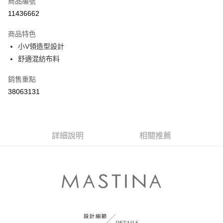
商品編號
信用卡分期付款
11436662
3 期 0 利率 每期
NT$363
21家銀行
商品特色
6 期 0 利率 每期
NT$181
21家銀行
合作金庫商業銀行
第一商業銀行
小V領造型設計
華南商業銀行
彰化商業銀行
合作金庫商業銀行
第一商業銀行
舒適混紡布料
上海商業儲蓄銀行
台北富邦商業銀行
運送方式
華南商業銀行
彰化商業銀行
國泰世華商業銀行
兆豐國際商業銀行
上海商業儲蓄銀行
台北富邦商業銀行
付款後全家取貨
銷售重點
臺灣中小企業銀行
台中商業銀行
國泰世華商業銀行
兆豐國際商業銀行
38063131
匯豐（台灣）商業銀行
華泰商業銀行
每筆NT$80，滿NT$899(含以上)免運費
臺灣中小企業銀行
台中商業銀行
聯邦商業銀行
遠東國際商業銀行
匯豐（台灣）商業銀行
華泰商業銀行
付款後7-11取貨
元大商業銀行
永豐商業銀行
聯邦商業銀行
遠東國際商業銀行
玉山商業銀行
星展（台灣）商業銀行
每筆NT$80，滿NT$899(含以上)免運費
元大商業銀行
永豐商業銀行
台新國際商業銀行
中國信託商業銀行
詳細說明
相關推薦
玉山商業銀行
星展（台灣）商業銀行
宅配
台灣樂天信用卡公司
台新國際商業銀行
中國信託商業銀行
每筆NT$100，滿NT$1,500(含以上)免運費
台灣樂天信用卡公司
離島郵政配送
每筆NT$100，滿NT$1,500(含以上)免運費