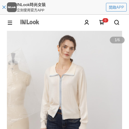
INLook時尚女裝
開啟APP
立刻使用官方APP
0
1
/
6