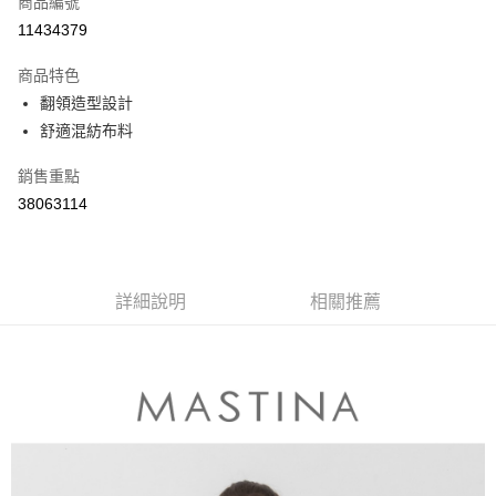
商品編號
信用卡分期付款
11434379
3 期 0 利率 每期
NT$430
21家銀行
商品特色
6 期 0 利率 每期
NT$215
21家銀行
合作金庫商業銀行
第一商業銀行
翻領造型設計
華南商業銀行
彰化商業銀行
合作金庫商業銀行
第一商業銀行
舒適混紡布料
上海商業儲蓄銀行
台北富邦商業銀行
運送方式
華南商業銀行
彰化商業銀行
國泰世華商業銀行
兆豐國際商業銀行
上海商業儲蓄銀行
台北富邦商業銀行
付款後全家取貨
銷售重點
臺灣中小企業銀行
台中商業銀行
國泰世華商業銀行
兆豐國際商業銀行
38063114
匯豐（台灣）商業銀行
華泰商業銀行
每筆NT$80，滿NT$899(含以上)免運費
臺灣中小企業銀行
台中商業銀行
聯邦商業銀行
遠東國際商業銀行
匯豐（台灣）商業銀行
華泰商業銀行
付款後7-11取貨
元大商業銀行
永豐商業銀行
聯邦商業銀行
遠東國際商業銀行
玉山商業銀行
星展（台灣）商業銀行
每筆NT$80，滿NT$899(含以上)免運費
元大商業銀行
永豐商業銀行
台新國際商業銀行
中國信託商業銀行
詳細說明
相關推薦
玉山商業銀行
星展（台灣）商業銀行
宅配
台灣樂天信用卡公司
台新國際商業銀行
中國信託商業銀行
每筆NT$100，滿NT$1,500(含以上)免運費
台灣樂天信用卡公司
離島郵政配送
每筆NT$100，滿NT$1,500(含以上)免運費