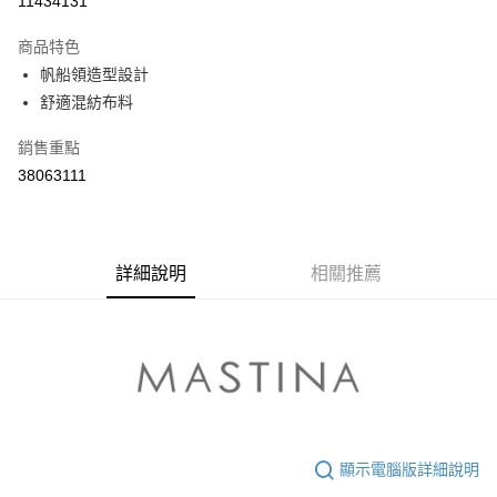
11434131
3 期 0 利率 每期
NT$363
21家銀行
商品特色
6 期 0 利率 每期
NT$181
21家銀行
合作金庫商業銀行
第一商業銀行
帆船領造型設計
華南商業銀行
彰化商業銀行
合作金庫商業銀行
第一商業銀行
舒適混紡布料
上海商業儲蓄銀行
台北富邦商業銀行
運送方式
華南商業銀行
彰化商業銀行
國泰世華商業銀行
兆豐國際商業銀行
上海商業儲蓄銀行
台北富邦商業銀行
付款後全家取貨
銷售重點
臺灣中小企業銀行
台中商業銀行
國泰世華商業銀行
兆豐國際商業銀行
38063111
匯豐（台灣）商業銀行
華泰商業銀行
每筆NT$80，滿NT$899(含以上)免運費
臺灣中小企業銀行
台中商業銀行
聯邦商業銀行
遠東國際商業銀行
匯豐（台灣）商業銀行
華泰商業銀行
付款後7-11取貨
元大商業銀行
永豐商業銀行
聯邦商業銀行
遠東國際商業銀行
玉山商業銀行
星展（台灣）商業銀行
每筆NT$80，滿NT$899(含以上)免運費
元大商業銀行
永豐商業銀行
台新國際商業銀行
中國信託商業銀行
詳細說明
相關推薦
玉山商業銀行
星展（台灣）商業銀行
宅配
台灣樂天信用卡公司
台新國際商業銀行
中國信託商業銀行
每筆NT$100，滿NT$1,500(含以上)免運費
台灣樂天信用卡公司
離島郵政配送
每筆NT$100，滿NT$1,500(含以上)免運費
顯示電腦版詳細說明