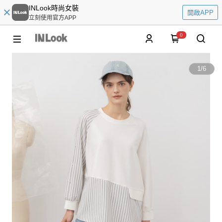
INLook時尚女裝
開啟APP
立刻使用官方APP
0
1
/
6