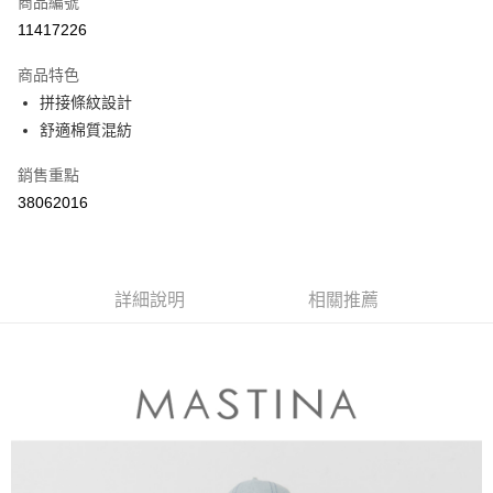
商品編號
信用卡分期付款
11417226
3 期 0 利率 每期
NT$496
21家銀行
商品特色
6 期 0 利率 每期
NT$248
21家銀行
合作金庫商業銀行
第一商業銀行
拼接條紋設計
華南商業銀行
彰化商業銀行
合作金庫商業銀行
第一商業銀行
舒適棉質混紡
上海商業儲蓄銀行
台北富邦商業銀行
運送方式
華南商業銀行
彰化商業銀行
國泰世華商業銀行
兆豐國際商業銀行
上海商業儲蓄銀行
台北富邦商業銀行
付款後全家取貨
銷售重點
臺灣中小企業銀行
台中商業銀行
國泰世華商業銀行
兆豐國際商業銀行
38062016
匯豐（台灣）商業銀行
華泰商業銀行
每筆NT$80，滿NT$899(含以上)免運費
臺灣中小企業銀行
台中商業銀行
聯邦商業銀行
遠東國際商業銀行
匯豐（台灣）商業銀行
華泰商業銀行
付款後7-11取貨
元大商業銀行
永豐商業銀行
聯邦商業銀行
遠東國際商業銀行
玉山商業銀行
星展（台灣）商業銀行
每筆NT$80，滿NT$899(含以上)免運費
元大商業銀行
永豐商業銀行
台新國際商業銀行
中國信託商業銀行
詳細說明
相關推薦
玉山商業銀行
星展（台灣）商業銀行
宅配
台灣樂天信用卡公司
台新國際商業銀行
中國信託商業銀行
每筆NT$100，滿NT$1,500(含以上)免運費
台灣樂天信用卡公司
離島郵政配送
每筆NT$100，滿NT$1,500(含以上)免運費